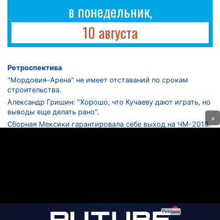
в понедельник,
10 августа
Ретроспектива
"Мордовия-Арена" не имеет отставаний по срокам
строительства.
Александр Гришин: "Хорошо, что Кучаеву дают играть, но
выводы еще делать рано".
×
Сборная Мексики гарантировала себе выход на ЧМ-2018.
Дмитрий Сычев: "Безусловно, "Лужники" - лучший
стадион в стране".
ФНЛ. "Спартак-2" в меньшинстве проиграл "Лучу-
Энергии".
ЦСКА одержал 250-ю "сухую" победу в чемпионатах
России.