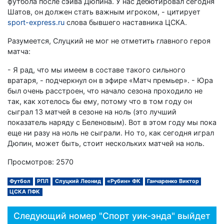
футбола после сэйва Дюпина. У нас дебютировал сегодня
Шатов, он должен стать важным игроком, - цитирует
sport-express.ru
слова бывшего наставника ЦСКА.
Разумеется, Слуцкий не мог не отметить главного героя
матча:
- Я рад, что мы имеем в составе такого сильного
вратаря, - подчеркнул он в эфире «Матч премьер». - Юра
был очень расстроен, что начало сезона проходило не
так, как хотелось бы ему, потому что в том году он
сыграл 13 матчей в сезоне на ноль (это лучший
показатель наряду с Беленовым). Вот в этом году мы пока
еще ни разу на ноль не сыграли. Но то, как сегодня играл
Дюпин, может быть, стоит нескольких матчей на ноль.
Просмотров: 2570
Футбол
РПЛ
Слуцкий Леонид
«Рубин» ФК
Ганчаренко Виктор
ЦСКА ПФК
Следующий номер "Спорт уик-энда" выйдет