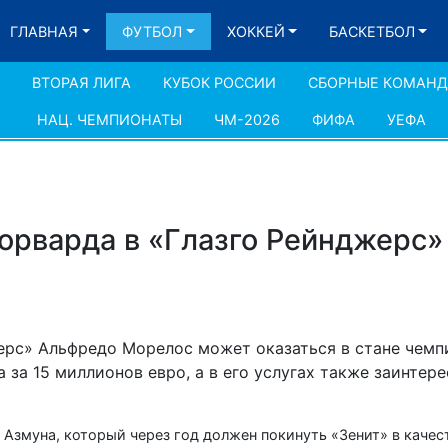
ГЛАВНАЯ
ФУТБОЛ
ХОККЕЙ
БАСКЕТБОЛ
ВТОРАЯ ЛИГА
КУБОК РОССИИ
СБОРНЫЕ КОМАН
НАЦ. ЧЕМПИОНАТЫ
ЧМ-2026
ФИФА
УЕФА
орварда в «Глазго Рейнджерс» 
ерс» Альфредо Морелос может оказаться в стане чемп
за 15 миллионов евро, а в его услугах также заинтер
Азмуна, который через год должен покинуть «Зенит» в качес