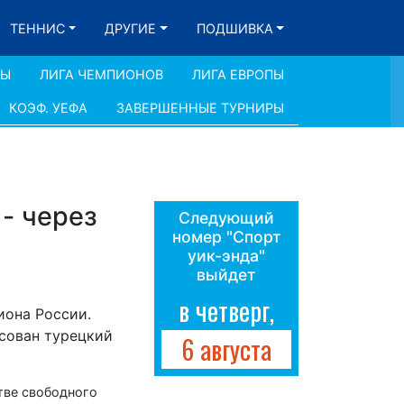
ТЕННИС
ДРУГИЕ
ПОДШИВКА
ДЫ
ЛИГА ЧЕМПИОНОВ
ЛИГА ЕВРОПЫ
КОЭФ. УЕФА
ЗАВЕРШЕННЫЕ ТУРНИРЫ
- через
Следующий
номер "Спорт
уик-энда"
выйдет
в четверг,
иона России.
есован турецкий
6 августа
тве свободного