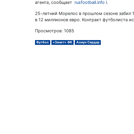
агента, сообщает
rusfootball.info l
.
25-летний Морелос в прошлом сезоне забил 17
в 12 миллионов евро. Контракт футболиста ис
Просмотров: 1085
Футбол
«Зенит» ФК
Азмун Сердар