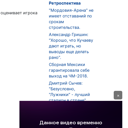
Ретроспектива
"Мордовия-Арена" не
t оценивает игрока
имеет отставаний по
срокам
строительства.
Александр Гришин:
"Хорошо, что Кучаеву
дают играть, но
выводы еще делать
рано".
Сборная Мексики
гарантировала себе
выход на ЧМ-2018.
Дмитрий Сычев:
"Безусловно,
"Лужники" - лучший
×
стадион в стране".
ФНЛ. "Спартак-2" в
меньшинстве
проиграл "Лучу-
Энергии".