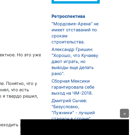
Ретроспектива
"Мордовия-Арена" не
имеет отставаний по
срокам
строительства.
Александр Гришин:
ектное. Но это уже
"Хорошо, что Кучаеву
дают играть, но
выводы еще делать
рано".
Сборная Мексики
е. Понятно, что у
гарантировала себе
нял, что есть
выход на ЧМ-2018.
о я твердо решил,
Дмитрий Сычев:
"Безусловно,
"Лужники" - лучший
×
стадион в стране".
ереходить желания
ФНЛ. "Спартак-2" в
меньшинстве