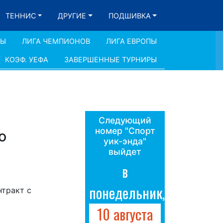
ТЕННИС
ДРУГИЕ
ПОДШИВКА
ДЫ
ЛИГА ЧЕМПИОНОВ
ЛИГА ЕВРОПЫ
КОЭФ. УЕФА
ЗАВЕРШЕННЫЕ ТУРНИРЫ
Следующий
номер "Спорт
о
уик-энда"
выйдет
в
понедельник,
нтракт с
10 августа