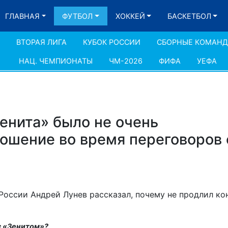
ГЛАВНАЯ
ФУТБОЛ
ХОККЕЙ
БАСКЕТБОЛ
ВТОРАЯ ЛИГА
КУБОК РОССИИ
СБОРНЫЕ КОМАН
НАЦ. ЧЕМПИОНАТЫ
ЧМ-2026
ФИФА
УЕФА
енита» было не очень
ошение во время переговоров 
России Андрей Лунев рассказал, почему не продлил ко
с «Зенитом»?