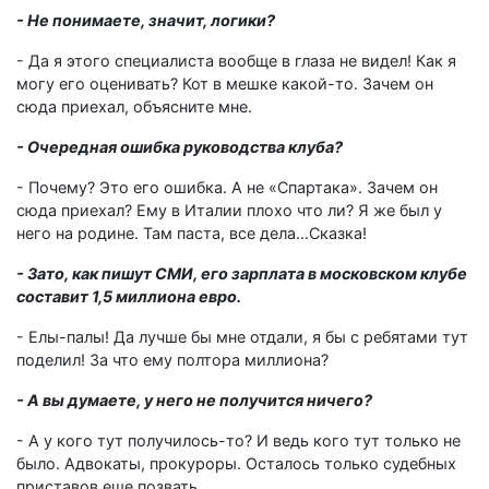
- Не понимаете, значит, логики?
- Да я этого специалиста вообще в глаза не видел! Как я
могу его оценивать? Кот в мешке какой-то. Зачем он
сюда приехал, объясните мне.
- Очередная ошибка руководства клуба?
- Почему? Это его ошибка. А не «Спартака». Зачем он
сюда приехал? Ему в Италии плохо что ли? Я же был у
него на родине. Там паста, все дела…Сказка!
- Зато, как пишут СМИ, его зарплата в московском клубе
составит 1,5 миллиона евро.
- Елы-палы! Да лучше бы мне отдали, я бы с ребятами тут
поделил! За что ему полтора миллиона?
- А вы думаете, у него не получится ничего?
- А у кого тут получилось-то? И ведь кого тут только не
было. Адвокаты, прокуроры. Осталось только судебных
приставов еще позвать…