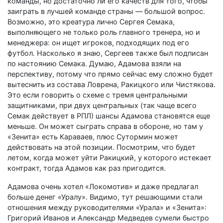
команды, но достаточно ли его качеств для того, чтобы
заиграть в лучшей команде страны — большой вопрос.
Возможно, это креатура лично Сергея Семака,
выполняющего не только роль главного тренера, но и
менеджера: он ищет игроков, подходящих под его
футбол. Насколько я знаю, Сергеев также был подписан
по настоянию Семака. Думаю, Адамова взяли на
перспективу, потому что прямо сейчас ему сложно будет
вытеснить из состава Ловрена, Ракицкого или Чистякова.
Это если говорить о схеме с тремя центральными
защитниками, при двух центральных (так чаще всего
Семак действует в РПЛ) шансы Адамова становятся еще
меньше. Он может сыграть справа в обороне, но там у
«Зенита» есть Караваев, плюс Сутормин может
действовать на этой позиции. Посмотрим, что будет
летом, когда может уйти Ракицкий, у которого истекает
контракт, тогда Адамов как раз пригодится.
Адамова очень хотел «Локомотив» и даже предлагал
больше денег «Уралу». Видимо, тут решающими стали
отношения между руководителями «Урала» и «Зенита»:
Григорий Иванов и Александр Медведев сумели быстро