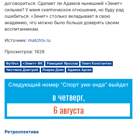
договориться. Сделает ли Адамов нынешний «Зенит»
сильнее? У меня скептическое отношение, но буду рад
ошибиться. «Зенит» столько вкладывает в свою
академию, что можно было больше доверять своим
воспитанникам.
Источник:
matchtv.ru
Просмотров: 1626
Футбол
«Зенит» ФК
Ракицкий Ярослав
Генич Константин
Чистяков Дмитрий
Ловрен Деян
Адамов Арсен
Следующий номер "Спорт уик-энда" выйдет
в четверг,
6 августа
Ретроспектива