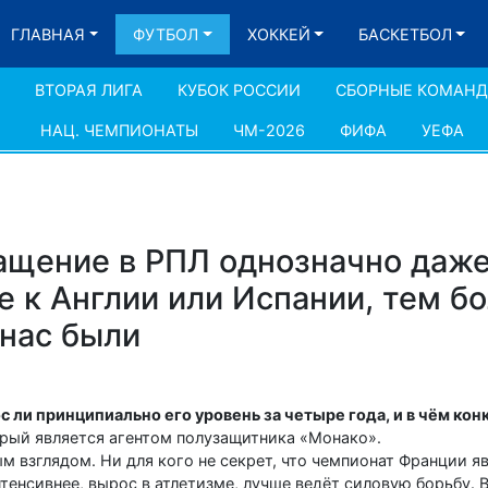
ГЛАВНАЯ
ФУТБОЛ
ХОККЕЙ
БАСКЕТБОЛ
ВТОРАЯ ЛИГА
КУБОК РОССИИ
СБОРНЫЕ КОМАН
НАЦ. ЧЕМПИОНАТЫ
ЧМ-2026
ФИФА
УЕФА
ращение в РПЛ однозначно даже
 к Англии или Испании, тем бо
 нас были
с ли принципиально его уровень за четыре года, и в чём кон
орый является агентом полузащитника «Монако».
м взглядом. Ни для кого не секрет, что чемпионат Франции яв
тенсивнее, вырос в атлетизме, лучше ведёт силовую борьбу. 