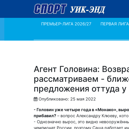
ПРЕМЬЕР-ЛИГА 2026/27
ПЕРВАЯ ЛИГА
Агент Головина: Возв
рассматриваем - ближе
предложения оттуда у
Опубликовано: 25 мая 2022
- Головин уже четыре года в «Монако», выро
прибавил?
– вопрос Александру Клюеву, кот
- Однозначно вырос, это видно невооружённы
чемпионат России, поэтому Саша работает ин