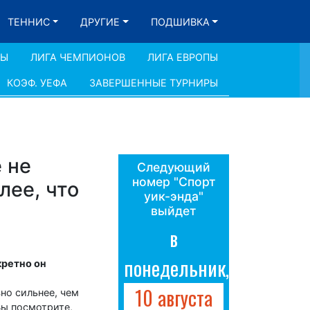
ТЕННИС
ДРУГИЕ
ПОДШИВКА
ДЫ
ЛИГА ЧЕМПИОНОВ
ЛИГА ЕВРОПЫ
КОЭФ. УЕФА
ЗАВЕРШЕННЫЕ ТУРНИРЫ
 не
Следующий
номер "Спорт
лее, что
уик-энда"
выйдет
в
понедельник,
кретно он
10 августа
но сильнее, чем
Вы посмотрите,