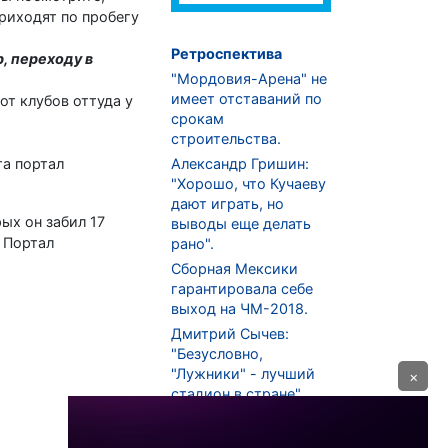
риходят по пробегу
Ретроспектива
, переходу в
"Мордовия-Арена" не
имеет отставаний по
от клубов оттуда у
срокам
строительства.
та портал
Александр Гришин:
"Хорошо, что Кучаеву
дают играть, но
ых он забил 17
выводы еще делать
. Портал
рано".
Сборная Мексики
гарантировала себе
выход на ЧМ-2018.
Дмитрий Сычев:
"Безусловно,
"Лужники" - лучший
×
стадион в стране".
ФНЛ. "Спартак-2" в
меньшинстве