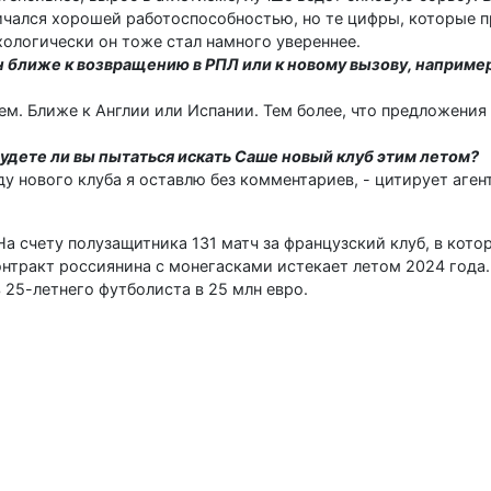
личался хорошей работоспособностью, но те цифры, которые п
хологически он тоже стал намного увереннее.
н ближе к возвращению в РПЛ или к новому вызову, например
ем. Ближе к Англии или Испании. Тем более, что предложения 
 будете ли вы пытаться искать Саше новый клуб этим летом?
ду нового клуба я оставлю без комментариев, - цитирует аген
На счету полузащитника 131 матч за французский клуб, в котор
Контракт россиянина с монегасками истекает летом 2024 года
 25-летнего футболиста в 25 млн евро.