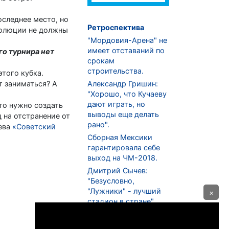
последнее место, но
Ретроспектива
волюции не должны
"Мордовия-Арена" не
имеет отставаний по
го турнира нет
срокам
строительства.
этого кубка.
т заниматься? А
Александр Гришин:
"Хорошо, что Кучаеву
дают играть, но
то нужно создать
выводы еще делать
 на отстранение от
рано".
чева
«Советский
Сборная Мексики
гарантировала себе
выход на ЧМ-2018.
Дмитрий Сычев:
"Безусловно,
"Лужники" - лучший
×
стадион в стране".
ФНЛ. "Спартак-2" в
меньшинстве