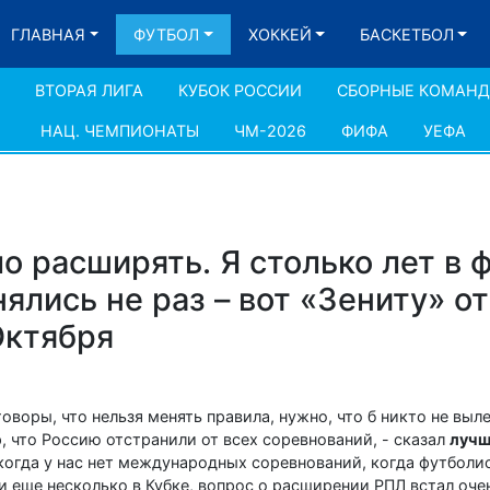
ГЛАВНАЯ
ФУТБОЛ
ХОККЕЙ
БАСКЕТБОЛ
ВТОРАЯ ЛИГА
КУБОК РОССИИ
СБОРНЫЕ КОМАН
НАЦ. ЧЕМПИОНАТЫ
ЧМ-2026
ФИФА
УЕФА
 расширять. Я столько лет в 
нялись не раз – вот «Зениту» о
Октября
воры, что нельзя менять правила, нужно, что б никто не выле
, что Россию отстранили от всех соревнований, - сказал
лучш
 когда у нас нет международных соревнований, когда футболи
и еще несколько в Кубке, вопрос о расширении РПЛ встал оче