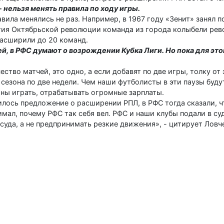
 нельзя менять правила по ходу игры.
равила менялись не раз. Например, в 1967 году «Зенит» занял 
етия Октябрьской революции команда из города колыбели ре
расширили до 20 команд.
й, в РФС думают о возрождении Кубка Лиги. Но пока для это
ство матчей, это одно, а если добавят по две игры, толку от 
сезона по две недели. Чем наши футболисты в эти паузы буду
ны играть, отрабатывать огромные зарплаты.
илось предложение о расширении РПЛ, в РФС тогда сказали, ч
мал, почему РФС так себя вел. РФС и наши клубы подали в суд
уда, а не предпринимать резкие движения», - цитирует Лов