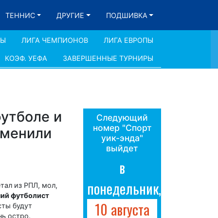
ТЕННИС
ДРУГИЕ
ПОДШИВКА
ДЫ
ЛИГА ЧЕМПИОНОВ
ЛИГА ЕВРОПЫ
КОЭФ. УЕФА
ЗАВЕРШЕННЫЕ ТУРНИРЫ
футболе и
Следующий
номер "Спорт
тменили
уик-энда"
выйдет
в
понедельник,
тал из РПЛ, мол,
ий футболист
10 августа
сты будут
нь остро.