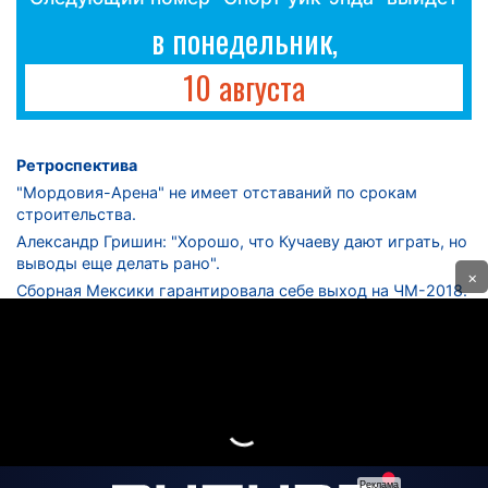
в понедельник,
10 августа
Ретроспектива
"Мордовия-Арена" не имеет отставаний по срокам
строительства.
Александр Гришин: "Хорошо, что Кучаеву дают играть, но
выводы еще делать рано".
×
Сборная Мексики гарантировала себе выход на ЧМ-2018.
Дмитрий Сычев: "Безусловно, "Лужники" - лучший
стадион в стране".
ФНЛ. "Спартак-2" в меньшинстве проиграл "Лучу-
Энергии".
ЦСКА одержал 250-ю "сухую" победу в чемпионатах
России.