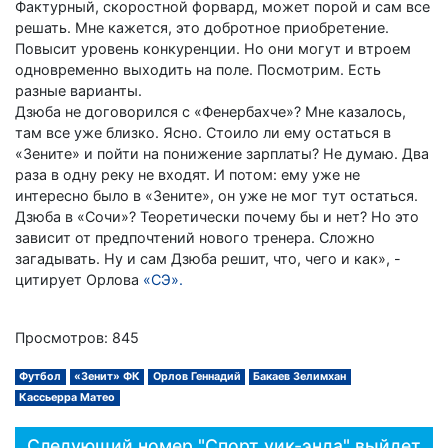
Фактурный, скоростной форвард, может порой и сам все
решать. Мне кажется, это добротное приобретение.
Повысит уровень конкуренции. Но они могут и втроем
одновременно выходить на поле. Посмотрим. Есть
разные варианты.
Дзюба не договорился с «Фенербахче»? Мне казалось,
там все уже близко. Ясно. Стоило ли ему остаться в
«Зените» и пойти на понижение зарплаты? Не думаю. Два
раза в одну реку не входят. И потом: ему уже не
интересно было в «Зените», он уже не мог тут остаться.
Дзюба в «Сочи»? Теоретически почему бы и нет? Но это
зависит от предпочтений нового тренера. Сложно
загадывать. Ну и сам Дзюба решит, что, чего и как», -
цитирует Орлова
«СЭ».
Просмотров: 845
Футбол
«Зенит» ФК
Орлов Геннадий
Бакаев Зелимхан
Кассьерра Матео
Следующий номер "Спорт уик-энда" выйдет