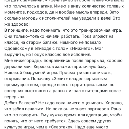
что получалось в атаке. Имею в виду количество голевых
моментов, подходов, да и вообще мысль впереди. Зато
сколько молодых исполнителей мы увидели в деле! Это
же здорово!
В принципе, надо понимать, что это тренировочная игра.
Они только-только начали работать. Пока играют на
классе, на старом багаже. Немного не повезло
Одоевскому в эпизоде с голом «Нижнего». Мог
выручить, но Гоцук классно все исполнил.
Мне нижегородцы понравились после перерыва, хорошо
держали мяч. Кержаков заложил приличную базу.
Никакой бездумной игры. Просматривается мысль,
открывания. Поначалу «Зенит» владел серьезным
преимуществом, прежде всего территориальным, но
соперник выстоял и на равных играл с питерцами после
перерыва.
Дебют Бакаева? Не надо пока ничего оценивать. Хорошо,
что забил пенальти. Но пока он не знает партнеров. Рано
что-то говорить. Ему нужно время для адаптации, чтобы
понять, что от него требуется. Здесь совсем другая
культура игры, чем в «Спартаке». Надо еще много