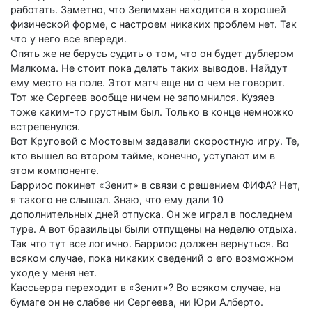
работать. Заметно, что Зелимхан находится в хорошей
физической форме, с настроем никаких проблем нет. Так
что у него все впереди.
Опять же не берусь судить о том, что он будет дублером
Малкома. Не стоит пока делать таких выводов. Найдут
ему место на поле. Этот матч еще ни о чем не говорит.
Тот же Сергеев вообще ничем не запомнился. Кузяев
тоже каким-то грустным был. Только в конце немножко
встрепенулся.
Вот Круговой с Мостовым задавали скоростную игру. Те,
кто вышел во втором тайме, конечно, уступают им в
этом компоненте.
Барриос покинет «Зенит» в связи с решением ФИФА? Нет,
я такого не слышал. Знаю, что ему дали 10
дополнительных дней отпуска. Он же играл в последнем
туре. А вот бразильцы были отпущены на неделю отдыха.
Так что тут все логично. Барриос должен вернуться. Во
всяком случае, пока никаких сведений о его возможном
уходе у меня нет.
Кассьерра переходит в «Зенит»? Во всяком случае, на
бумаге он не слабее ни Сергеева, ни Юри Алберто.