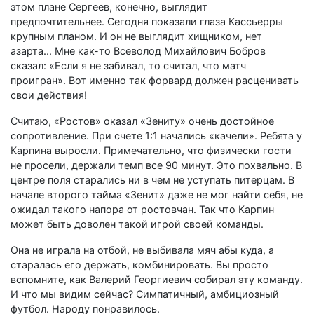
этом плане Сергеев, конечно, выглядит
предпочтительнее. Сегодня показали глаза Кассьерры
крупным планом. И он не выглядит хищником, нет
азарта... Мне как-то Всеволод Михайлович Бобров
сказал: «Если я не забивал, то считал, что матч
проигран». Вот именно так форвард должен расценивать
свои действия!
Считаю, «Ростов» оказал «Зениту» очень достойное
сопротивление. При счете 1:1 начались «качели». Ребята у
Карпина выросли. Примечательно, что физически гости
не просели, держали темп все 90 минут. Это похвально. В
центре поля старались ни в чем не уступать питерцам. В
начале второго тайма «Зенит» даже не мог найти себя, не
ожидал такого напора от ростовчан. Так что Карпин
может быть доволен такой игрой своей команды.
Она не играла на отбой, не выбивала мяч абы куда, а
старалась его держать, комбинировать. Вы просто
вспомните, как Валерий Георгиевич собирал эту команду.
И что мы видим сейчас? Симпатичный, амбициозный
футбол. Народу понравилось.