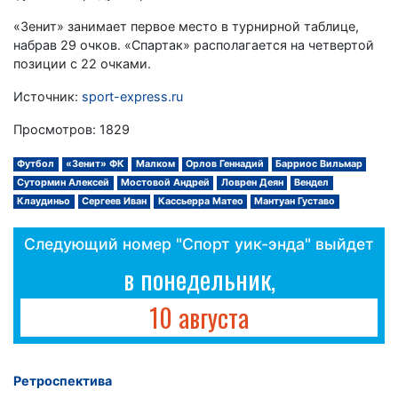
«Зенит» занимает первое место в турнирной таблице,
набрав 29 очков. «Спартак» располагается на четвертой
позиции с 22 очками.
Источник:
sport-express.ru
Просмотров: 1829
Футбол
«Зенит» ФК
Малком
Орлов Геннадий
Барриос Вильмар
Сутормин Алексей
Мостовой Андрей
Ловрен Деян
Вендел
Клаудиньо
Сергеев Иван
Кассьерра Матео
Мантуан Густаво
Следующий номер "Спорт уик-энда" выйдет
в понедельник,
10 августа
Ретроспектива