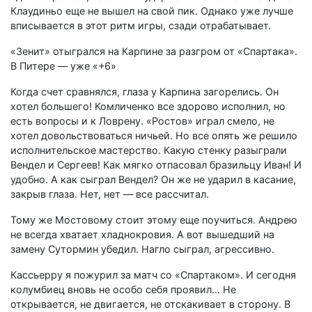
Клаудиньо еще не вышел на свой пик. Однако уже лучше
вписывается в этот ритм игры, сзади отрабатывает.
«Зенит» отыгрался на Карпине за разгром от «Спартака».
В Питере — уже «+6»
Когда счет сравнялся, глаза у Карпина загорелись. Он
хотел большего! Комличенко все здорово исполнил, но
есть вопросы и к Ловрену. «Ростов» играл смело, не
хотел довольствоваться ничьей. Но все опять же решило
исполнительское мастерство. Какую стенку разыграли
Вендел и Сергеев! Как мягко отпасовал бразильцу Иван! И
удобно. А как сыграл Вендел? Он же не ударил в касание,
закрыв глаза. Нет, нет — все рассчитал.
Тому же Мостовому стоит этому еще поучиться. Андрею
не всегда хватает хладнокровия. А вот вышедший на
замену Сутормин убедил. Нагло сыграл, агрессивно.
Кассьерру я пожурил за матч со «Спартаком». И сегодня
колумбиец вновь не особо себя проявил... Не
открывается, не двигается, не отскакивает в сторону. В