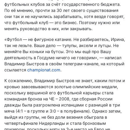
футбольных клубов за счёт государственного бюджета.
По её мнению, прочти за 30 лет своего существования
они так и не научились зарабатывать, хотя везде говорят,
что футбольный клуб — это бизнес. Поэтому нужно или
менять руководство в них, или закрывать.
«Футбол — не фигурное катание. Не разбираетесь, Ирина,
так не лезьте. Ваше дело — тулупы, аксели и лутцы. Не
меняйте Вы коньки на бутсы. Это мы ещё про Вашу
деятельность в Госдуме ничего не говорим», — написал
Владимир Быстров в своём телеграм-канале, на который
ссылается
championat.com
.
К сожалению, Владимир Быстров не знает, каким потом и
кровью завоевываются золотые олимпийские медали,
поскольку вершиной его футбольной карьеры стала
командная бронза на ЧЕ – 2008, где сборная России
дважды была разгромлена испанцами с разницей в три
мяча (4:1 – в группе и 3:0 – в полуфинале). Однако затем,
выйдя из группы, не без доли везения обыграла в
четвертьфинале Нидерланды и стала бронзовым
призером, поскольку матч за 3-е место на Евро не