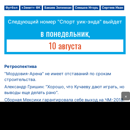
Футбол
«Зенит» ФК
Бакаев Зелимхан
Семшов Игорь
Сергеев Иван
Следующий номер "Спорт уик-энда" выйдет
в понедельник,
10 августа
Ретроспектива
"Мордовия-Арена" не имеет отставаний по срокам
строительства.
Александр Гришин: "Хорошо, что Кучаеву дают играть, но
выводы еще делать рано".
×
Сборная Мексики гарантировала себе выход на ЧМ-2018.
Дмитрий Сычев: "Безусловно, "Лужники" - лучший
стадион в стране".
ФНЛ. "Спартак-2" в меньшинстве проиграл "Лучу-
Энергии".