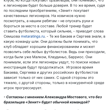
клубе, но когда покупают бразильцев, они понимают, что
к легионерам будет больше доверия. В то же время, судя
по последним приобретениям, «Зенит» покупает
качественных легионеров. На новичков нужно
посмотреть, а нашим ребятам – не опускать руки и
бороться за место в составе. Любой тренер будет
ставить футболиста, который сильнее, - приводит слова
Семшова
metaratings.ru
. - Те же Бакаев и Сергеев знали, в
какую команду шли. Они должны были понимать, что
клуб обладает хорошим финансированием и может
позволить себе любых футболистов. Ведь они приходили,
когда были уже Малком, Клаудиньо, Барриос. Они
понимали, если эти легионеры уедут, то поиски новых
иностранцев будут продолжаться. Игровое время
Бакаева, Сергеева и других российских футболистов
зависит только от них самих. С одной стороны это
тяжело, с другой стороны, только в конкурентной среде
игрок прогрессирует.
- Согласны с мнением Александра Мостового, что без
бразильцев «Зенит» будет обычной командой?