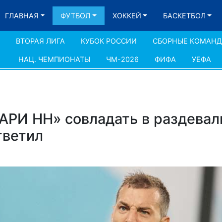
ГЛАВНАЯ
ФУТБОЛ
ХОККЕЙ
БАСКЕТБОЛ
ВТОРАЯ ЛИГА
КУБОК РОССИИ
СБОРНЫЕ КОМАН
НАЦ. ЧЕМПИОНАТЫ
ЧМ-2026
ФИФА
УЕФА
АРИ НН» совладать в раздевал
тветил