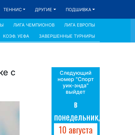
ТЕННИС
ДРУГИЕ
ПОДШИВКА
ДЫ
ЛИГА ЧЕМПИОНОВ
ЛИГА ЕВРОПЫ
КОЭФ. УЕФА
ЗАВЕРШЕННЫЕ ТУРНИРЫ
ке с
Следующий
номер "Спорт
уик-энда"
выйдет
в
понедельник,
10 августа