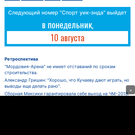
Следующий номер "Спорт уик-энда" выйдет
в понедельник,
10 августа
Ретроспектива
"Мордовия-Арена" не имеет отставаний по срокам
строительства.
Александр Гришин: "Хорошо, что Кучаеву дают играть, но
выводы еще делать рано".
×
Сборная Мексики гарантировала себе выход на ЧМ-2018.
Дмитрий Сычев: "Безусловно, "Лужники" - лучший
стадион в стране".
ФНЛ. "Спартак-2" в меньшинстве проиграл "Лучу-
Энергии".
ЦСКА одержал 250-ю "сухую" победу в чемпионатах
России.