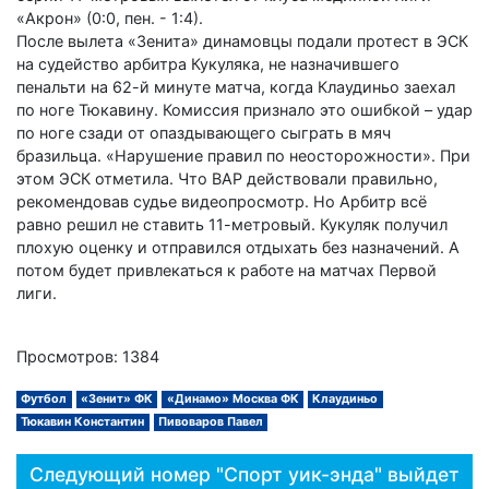
«Акрон» (0:0, пен. - 1:4).
После вылета «Зенита» динамовцы подали протест в ЭСК
на судейство арбитра Кукуляка, не назначившего
пенальти на 62-й минуте матча, когда Клаудиньо заехал
по ноге Тюкавину. Комиссия признало это ошибкой – удар
по ноге сзади от опаздывающего сыграть в мяч
бразильца. «Нарушение правил по неосторожности». При
этом ЭСК отметила. Что ВАР действовали правильно,
рекомендовав судье видеопросмотр. Но Арбитр всё
равно решил не ставить 11-метровый. Кукуляк получил
плохую оценку и отправился отдыхать без назначений. А
потом будет привлекаться к работе на матчах Первой
лиги.
Просмотров: 1384
Футбол
«Зенит» ФК
«Динамо» Москва ФК
Клаудиньо
Тюкавин Константин
Пивоваров Павел
Следующий номер "Спорт уик-энда" выйдет