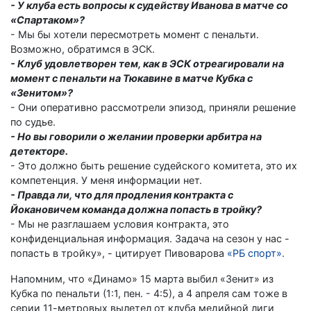
- У клуба есть вопросы к судейству Иванова в матче со
«Спартаком»?
- Мы бы хотели пересмотреть момент с пенальти.
Возможно, обратимся в ЭСК.
- Клуб удовлетворен тем, как в ЭСК отреагировали на
момент с пенальти на Тюкавине в матче Кубка с
«Зенитом»?
- Они оперативно рассмотрели эпизод, приняли решение
по судье.
- Но вы говорили о желании проверки арбитра на
детекторе.
- Это должно быть решение судейского комитета, это их
компетенция. У меня информации нет.
- Правда ли, что для продления контракта с
Йокановичем команда должна попасть в тройку?
- Мы не разглашаем условия контракта, это
конфиденциальная информация. Задача на сезон у нас -
попасть в тройку», - цитирует Пивоварова
«РБ спорт».
Напомним, что «Динамо» 15 марта выбил «Зенит» из
Кубка по пенальти (1:1, пен. - 4:5), а 4 апреля сам тоже в
серии 11-метровых вылетел от клуба медийной лиги