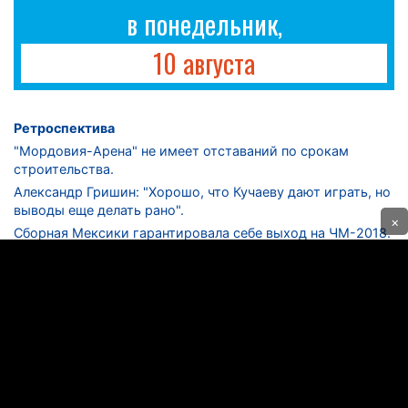
в понедельник,
10 августа
Ретроспектива
"Мордовия-Арена" не имеет отставаний по срокам
строительства.
Александр Гришин: "Хорошо, что Кучаеву дают играть, но
выводы еще делать рано".
×
Сборная Мексики гарантировала себе выход на ЧМ-2018.
Дмитрий Сычев: "Безусловно, "Лужники" - лучший
стадион в стране".
ФНЛ. "Спартак-2" в меньшинстве проиграл "Лучу-
Энергии".
ЦСКА одержал 250-ю "сухую" победу в чемпионатах
России.