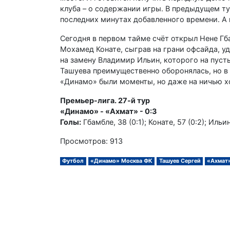
клуба – о содержании игры. В предыдущем ту
последних минутах добавленного времени. А 
Сегодня в первом тайме счёт открыл Нене Гб
Мохамед Конате, сыграв на грани офсайда, у
на замену Владимир Ильин, которого на пуст
Ташуева преимущественно оборонялась, но в 
«Динамо» были моменты, но даже на ничью хо
Премьер-лига. 27-й тур
«Динамо» - «Ахмат» - 0:3
Голы:
Гбамбле, 38 (0:1); Конате, 57 (0:2); Ильин
Просмотров: 913
Футбол
«Динамо» Москва ФК
Ташуев Сергей
«Ахмат