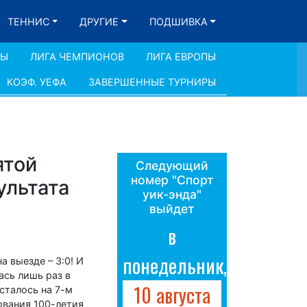
ТЕННИС
ДРУГИЕ
ПОДШИВКА
ДЫ
ЛИГА ЧЕМПИОНОВ
ЛИГА ЕВРОПЫ
КОЭФ. УЕФА
ЗАВЕРШЕННЫЕ ТУРНИРЫ
ятой
Следующий
номер "Спорт
ультата
уик-энда"
выйдет
в
понедельник,
 выезде – 3:0! И
ась лишь раз в
10 августа
сталось на 7-м
ования 100-летия