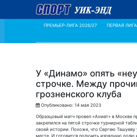
ПРЕМЬЕР-ЛИГА 2026/27
ПЕРВАЯ ЛИГА
У «Динамо» опять «неу
строчке. Между прочим
грозненского клуба
Опубликовано: 14 мая 2023
Образцовый матч провел «Ахмат» в Москве пр
закрепился на пятой строчке турнирной табл
своей истории. Похоже, что Сергею Ташуеву у
месте. И готовится получить изрядную долю 