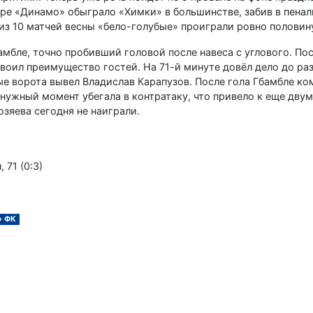
ре «Динамо» обыграло «Химки» в большинстве, забив в пенал
из 10 матчей весны «бело-голубые» проиграли ровно половину
амбле, точно пробивший головой после навеса с углового. По
двоил преимущество гостей. На 71-й минуте довёл дело до 
ые ворота вывел Владислав Карапузов. После гола Гбамбле ко
нужный момент убегала в контратаку, что привело к еще двум
зяева сегодня не наиграли.
, 71 (0:3)
» ФК