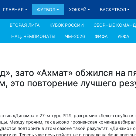
ГЛАВНАЯ
ФУТБОЛ
ХОККЕЙ
БАСКЕТБОЛ
ВТОРАЯ ЛИГА
КУБОК РОССИИ
СБОРНЫЕ КОМАН
НАЦ. ЧЕМПИОНАТЫ
ЧМ-2026
ФИФА
УЕФА
д», зато «Ахмат» обжился на п
, это повторение лучшего рез
отив «Динамо» в 27-м туре РПЛ, разгромив «бело-голубых» на
ицы. Между прочим, так высоко грозненская команда взбирал
дастся повторить в этом сезоне такой результат. «Динамо» о
критики. Теперь уже речь пойдет не о провале на фоне праздн