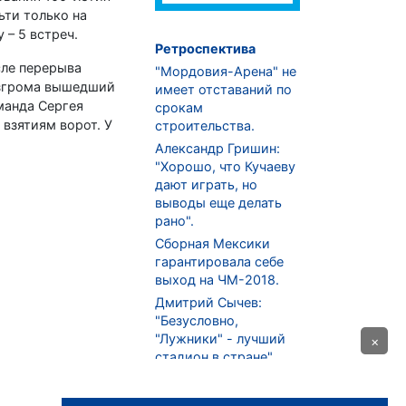
ьти только на
 – 5 встреч.
Ретроспектива
сле перерыва
"Мордовия-Арена" не
разгрома вышедший
имеет отставаний по
манда Сергея
срокам
 взятиям ворот. У
строительства.
Александр Гришин:
"Хорошо, что Кучаеву
дают играть, но
выводы еще делать
рано".
Сборная Мексики
гарантировала себе
выход на ЧМ-2018.
Дмитрий Сычев:
"Безусловно,
"Лужники" - лучший
×
стадион в стране".
ФНЛ. "Спартак-2" в
меньшинстве