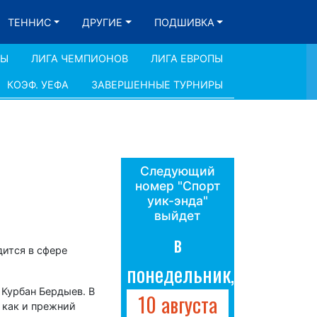
ТЕННИС
ДРУГИЕ
ПОДШИВКА
ДЫ
ЛИГА ЧЕМПИОНОВ
ЛИГА ЕВРОПЫ
КОЭФ. УЕФА
ЗАВЕРШЕННЫЕ ТУРНИРЫ
Следующий
номер "Спорт
уик-энда"
выйдет
в
дится в сфере
понедельник,
 Курбан Бердыев. В
10 августа
 как и прежний