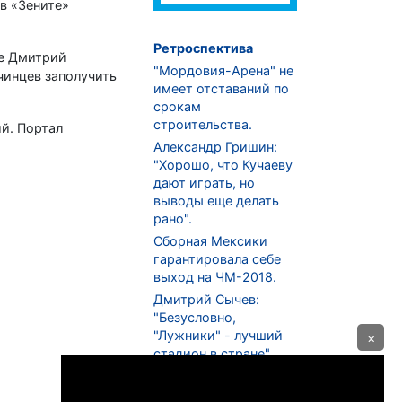
в «Зените»
Ретроспектива
ве Дмитрий
"Мордовия-Арена" не
чинцев заполучить
имеет отставаний по
срокам
строительства.
ий. Портал
Александр Гришин:
"Хорошо, что Кучаеву
дают играть, но
выводы еще делать
рано".
Сборная Мексики
гарантировала себе
выход на ЧМ-2018.
Дмитрий Сычев:
"Безусловно,
"Лужники" - лучший
×
стадион в стране".
ФНЛ. "Спартак-2" в
меньшинстве