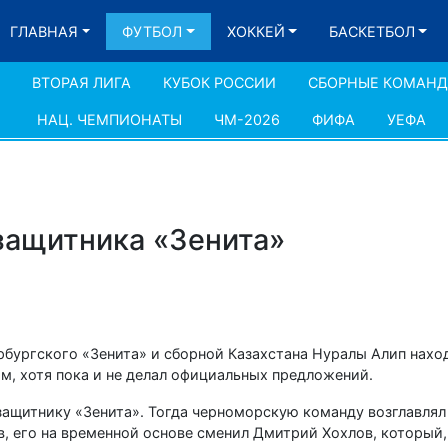
ГЛАВНАЯ
ФУТБОЛ
ХОККЕЙ
БАСКЕТБОЛ
ВТОРАЯ ЛИГА
КУБОК РОССИИ
СБОРНЫЕ КОМАН
НАЦ. ЧЕМПИОНАТЫ
ЧМ-2026
ФИФА
УЕФА
 защитника «Зенита»
ербургского «Зенита» и сборной Казахстана Нуралы Алип нахо
ом, хотя пока и не делал официальных предложений.
защитнику «Зенита». Тогда черноморскую команду возглавлял
, его на временной основе сменил Дмитрий Хохлов, который,