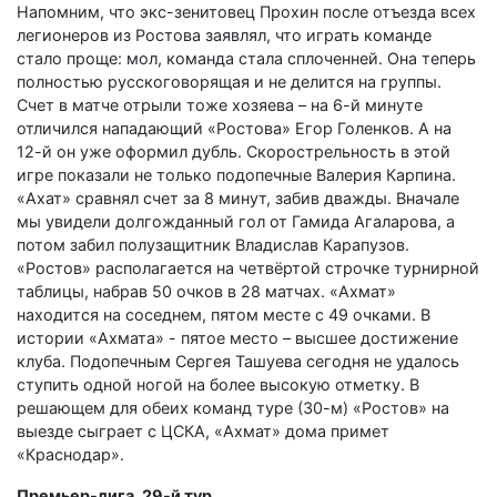
Напомним, что экс-зенитовец Прохин после отъезда всех
легионеров из Ростова заявлял, что играть команде
стало проще: мол, команда стала сплоченней. Она теперь
полностью русскоговорящая и не делится на группы.
Счет в матче отрыли тоже хозяева – на 6-й минуте
отличился нападающий «Ростова» Егор Голенков. А на
12-й он уже оформил дубль. Скорострельность в этой
игре показали не только подопечные Валерия Карпина.
«Ахат» сравнял счет за 8 минут, забив дважды. Вначале
мы увидели долгожданный гол от Гамида Агаларова, а
потом забил полузащитник Владислав Карапузов.
«Ростов» располагается на четвёртой строчке турнирной
таблицы, набрав 50 очков в 28 матчах. «Ахмат»
находится на соседнем, пятом месте с 49 очками. В
истории «Ахмата» - пятое место – высшее достижение
клуба. Подопечным Сергея Ташуева сегодня не удалось
ступить одной ногой на более высокую отметку. В
решающем для обеих команд туре (30-м) «Ростов» на
выезде сыграет с ЦСКА, «Ахмат» дома примет
«Краснодар».
Премьер-лига. 29-й тур