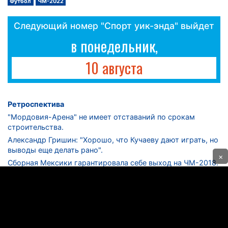
Футбол
ЧМ-2022
Следующий номер "Спорт уик-энда" выйдет
в понедельник,
10 августа
Ретроспектива
"Мордовия-Арена" не имеет отставаний по срокам
строительства.
Александр Гришин: "Хорошо, что Кучаеву дают играть, но
выводы еще делать рано".
×
Сборная Мексики гарантировала себе выход на ЧМ-2018.
Дмитрий Сычев: "Безусловно, "Лужники" - лучший
стадион в стране".
ФНЛ. "Спартак-2" в меньшинстве проиграл "Лучу-
Энергии".
ЦСКА одержал 250-ю "сухую" победу в чемпионатах