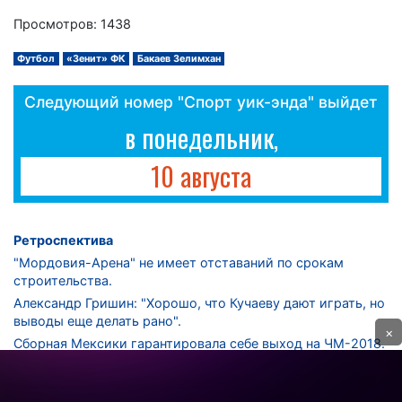
Просмотров: 1438
Футбол
«Зенит» ФК
Бакаев Зелимхан
Следующий номер "Спорт уик-энда" выйдет
в понедельник,
10 августа
Ретроспектива
"Мордовия-Арена" не имеет отставаний по срокам
строительства.
Александр Гришин: "Хорошо, что Кучаеву дают играть, но
выводы еще делать рано".
×
Сборная Мексики гарантировала себе выход на ЧМ-2018.
Дмитрий Сычев: "Безусловно, "Лужники" - лучший
стадион в стране".