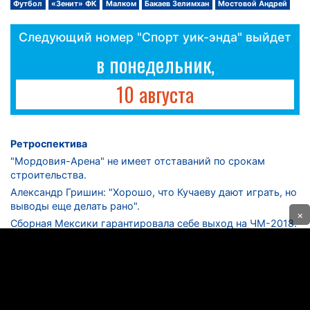
Футбол
«Зенит» ФК
Малком
Бакаев Зелимхан
Мостовой Андрей
Следующий номер "Спорт уик-энда" выйдет
в понедельник,
10 августа
Ретроспектива
"Мордовия-Арена" не имеет отставаний по срокам
строительства.
Александр Гришин: "Хорошо, что Кучаеву дают играть, но
выводы еще делать рано".
×
Сборная Мексики гарантировала себе выход на ЧМ-2018.
Дмитрий Сычев: "Безусловно, "Лужники" - лучший
стадион в стране".
ФНЛ. "Спартак-2" в меньшинстве проиграл "Лучу-
Энергии".
ЦСКА одержал 250-ю "сухую" победу в чемпионатах