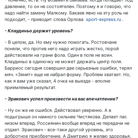
давление, то он не состоятелен. Поэтому я и говорю, что
надо найти замену Малкому. Бакаев явно на эту роль не
подходит, - приводит слова Орлова
sport-express.ru
.
- Клаудиньо держит уровень?
- В целом, да. Но ему нужно помогать. Ростовчане
поняли, что против него надо играть жестко, порой
действовали на грани фола. Один в поле не воин.
Клаудиньо в одиночку не может держать центр поля.
Барриос сегодня совершил две серьезные ошибки, терял
мяч. «Зенит» еще не набрал форму. Проблем хватает. Но,
как я вам уже сказал, 4 очка на выезде - вполне
приемлемый результат.
- Эракович успел произвести на вас впечатление?
- Ну он же не ошибся. Действовал уверенно. А в
подыгрыше он намного сильнее Чистякова. Делает пас
низом вперед. Россиянин вообще вперед не передачи не
отдает. Эракович - все-таки другой уровень, это
добротное приобретение. А Дмитрию я желаю здоровья,