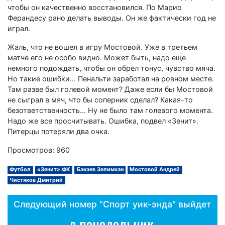
чтобы он качественно восстановился. По Марио
Ферандесу рано делать выводы. Он же фактически год не
играл.
Жаль, что не вошел в игру Мостовой. Уже в третьем
матче его не особо видно. Может быть, надо еще
немного подождать, чтобы он обрел тонус, чувство мяча.
Но такие ошибки... Пенальти заработал на ровном месте.
Там разве был голевой момент? Даже если бы Мостовой
не сыграл в мяч, что бы соперник сделал? Какая-то
безответственность... Ну не было там голевого момента.
Надо же все просчитывать. Ошибка, подвел «Зенит».
Питерцы потеряли два очка.
Просмотров: 960
Футбол
«Зенит» ФК
Бакаев Зелимхан
Мостовой Андрей
Чистяков Дмитрий
Следующий номер "Спорт уик-энда" выйдет
в понедельник,