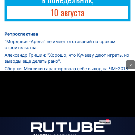
10 августа
Ретроспектива
"Мордовия-Арена" не имеет отставаний по срокам
строительства.
Александр Гришин: "Хорошо, что Кучаеву дают играть, но
выводы еще делать рано".
×
Сборная Мексики гарантировала себе выход на ЧМ-2018.
Дмитрий Сычев: "Безусловно, "Лужники" - лучший
стадион в стране".
ФНЛ. "Спартак-2" в меньшинстве проиграл "Лучу-
Энергии".
ЦСКА одержал 250-ю "сухую" победу в чемпионатах
России.