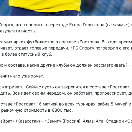
порт», что говорить о переходе Егора Голенкова (
на снимке
)
езультативность.
 самых ярких футболистов в составе «Ростова». Выходя преи
ивает, отдает голевые передачи. «РБ Спорт» поговорил с его
в более статусный клуб.
вом составе, какие другие клубы он должен рассматривать? —
енит» его уже хочет.
сматривать. Сейчас пусть он закрепится в составе «Ростова».
дить. Все идет своим чередом, он работает, прогрессирует, д
ставе «Ростова» 16 матчей во всех турнирах, забив 5 мячей и
го рыночную стоимость в €800 тыс.
айрат» (Казахстан) – «Зенит» (Россия). Алма-Ата. Стадион «О