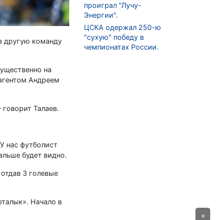
проиграл "Лучу-
Энергии".
ЦСКА одержал 250-ю
"сухую" победу в
 в другую команду
чемпионатах России.
мущественно на
 агентом Андреем
 говорит Талаев.
 У нас футболист
альше будет видно.
 отдав 3 голевые
рталык». Начало в
×