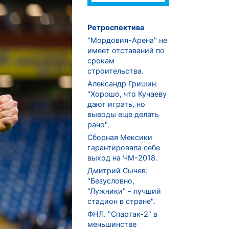
Ретроспектива
"Мордовия-Арена" не
имеет отставаний по
срокам
строительства.
Александр Гришин:
"Хорошо, что Кучаеву
дают играть, но
выводы еще делать
рано".
Сборная Мексики
гарантировала себе
выход на ЧМ-2018.
Дмитрий Сычев:
"Безусловно,
"Лужники" - лучший
стадион в стране".
ФНЛ. "Спартак-2" в
меньшинстве