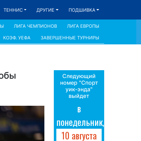
ТЕННИС
ДРУГИЕ
ПОДШИВКА
ДЫ
ЛИГА ЧЕМПИОНОВ
ЛИГА ЕВРОПЫ
КОЭФ. УЕФА
ЗАВЕРШЕННЫЕ ТУРНИРЫ
тобы
Следующий
номер "Спорт
уик-энда"
выйдет
в
понедельник,
10 августа