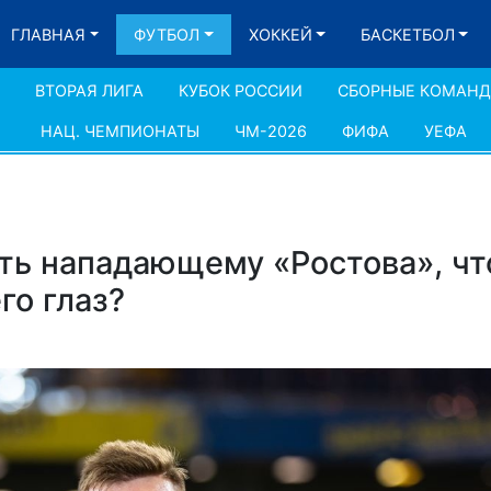
ГЛАВНАЯ
ФУТБОЛ
ХОККЕЙ
БАСКЕТБОЛ
ВТОРАЯ ЛИГА
КУБОК РОССИИ
СБОРНЫЕ КОМАН
НАЦ. ЧЕМПИОНАТЫ
ЧМ-2026
ФИФА
УЕФА
ить нападающему «Ростова», ч
го глаз?