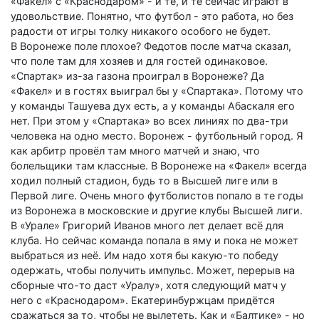
«Факел» с «Краснодаром» - и те, и те сейчас играют в
удовольствие. Понятно, что футбол - это работа, но без
радости от игры толку никакого особого не будет.
В Воронеже поле плохое? Федотов после матча сказал,
что поле там для хозяев и для гостей одинаковое.
«Спартак» из-за газона проиграл в Воронеже? Да
«Факел» и в гостях выиграл бы у «Спартака». Потому что
у команды Ташуева дух есть, а у команды Абаскаля его
нет. При этом у «Спартака» во всех линиях по два-три
человека на одно место. Воронеж - футбольный город. Я
как арбитр провёл там много матчей и знаю, что
болельщики там классные. В Воронеже на «Факел» всегда
ходил полный стадион, будь то в Высшей лиге или в
Первой лиге. Очень много футболистов попало в те годы
из Воронежа в московские и другие клубы Высшей лиги.
В «Урале» Григорий Иванов много лет делает всё для
клуба. Но сейчас команда попала в яму и пока не может
выбраться из неё. Им надо хотя бы какую-то победу
одержать, чтобы получить импульс. Может, перерыв на
сборные что-то даст «Уралу», хотя следующий матч у
него с «Краснодаром». Екатеринбуржцам придётся
сражаться за то, чтобы не вылететь. Как и «Балтике» - но