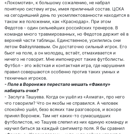
«Локомотив», к большому сожалению, не набрал
понятную систему игры, имея приличный состав. ЦСКА
на сегодняшний день по укомплектованности находится в
таком же положении, как «Краснодар». При этом
Федотов - один сильнейших российских тренеров. В
команде много травмированных, но Федотов держит её в
верхней части таблицы. Единственное, усилились они
летом Файзуллаевым. Он достаточно сильный игрок. Его
бьют на поле, а он молодец, встаёт, отмахивается и
ничего не говорит. Мне импонируют такие футболисты.
Футбол - это жёсткая и контактная игра, где нарушения
правил совершаются особенно против таких умных и
техничных игроков.
- Поле в Воронеже перестало мешать «Факелу»
набирать очки?
- Заслуга Ташуева. Когда он ушёл из «Ахмата», про него
что говорили? Что он якобы не справился. А человек
спокойно ушёл, безо всяких там разговоров, и вскоре
принял Воронеж. Там нет каких-то сумасшедших
футболистов, но Ташуев слепил из них единую команду и
научил биться за каждый сантиметр поля. Я бы сравнил