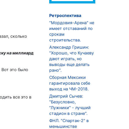
Ретроспектива
"Мордовия-Арена" не
имеет отставаний по
срокам
зал, сколько
строительства.
Александр Гришин:
ку на миллиард
"Хорошо, что Кучаеву
дают играть, но
выводы еще делать
 Вот это было
рано".
Сборная Мексики
гарантировала себе
выход на ЧМ-2018.
Дмитрий Сычев:
дить все это в
"Безусловно,
"Лужники" - лучший
стадион в стране".
ФНЛ. "Спартак-2" в
меньшинстве