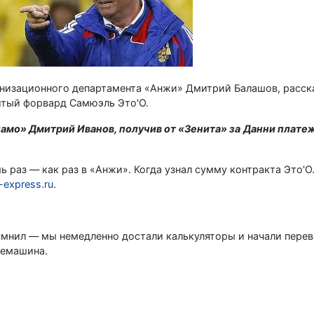
низационного департамента «Анжи» Дмитрий Балашов, расска
итый форвард Самюэль Это'О.
амо» Дмитрий Иванов, получив от «Зенита» за
Данни платеж
 раз — как раз в «Анжи». Когда узнал сумму контракта Это'О.
-express.ru
.
омнил — мы немедленно достали калькуляторы и начали перево
фемашина.