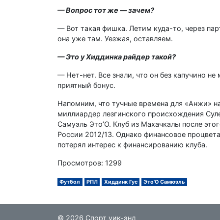
— Вопрос тот же — зачем?
— Вот такая фишка. Летим куда-то, через па
она уже там. Уезжая, оставляем.
— Это у Хиддинка райдер такой?
— Нет-нет. Все знали, что он без капучино не
приятный бонус.
Напомним, что тучные времена для «Анжи» на
миллиардер лезгинского происхождения Суле
Самуэль Это’О. Клуб из Махачкалы после это
России 2012/13. Однако финансовое процвета
потерял интерес к финансированию клуба.
Просмотров: 1299
Футбол
РПЛ
Хиддинк Гус
Это'О Самюэль
© 2026 Спорт уик-энд