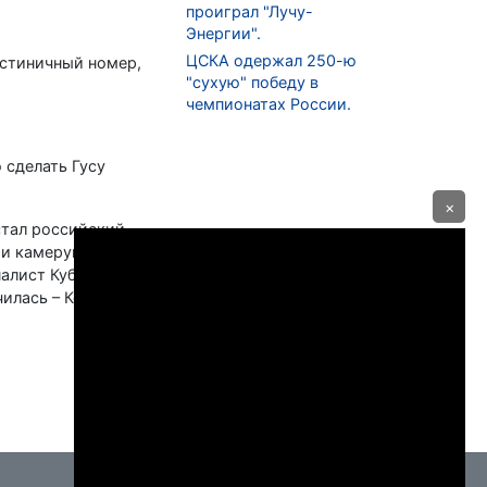
проиграл "Лучу-
Энергии".
ЦСКА одержал 250-ю
остиничный номер,
"сухую" победу в
чемпионатах России.
 сделать Гусу
×
стал российский
 и камерунец
налист Кубка
чилась – Керимов