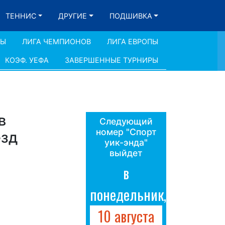
ТЕННИС
ДРУГИЕ
ПОДШИВКА
ДЫ
ЛИГА ЧЕМПИОНОВ
ЛИГА ЕВРОПЫ
КОЭФ. УЕФА
ЗАВЕРШЕННЫЕ ТУРНИРЫ
в
Следующий
номер "Спорт
езд
уик-энда"
выйдет
в
понедельник,
10 августа