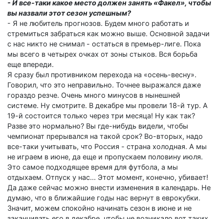
- И все-таки какое место должен занять «Факел», чтобы
вы назвали этот сезон успешным?
- Я не любитель прогнозов. Будем много работать и
стремиться забраться как можно выше. Основной задачи
с нас никто не снимал - остаться в премьер-лиге. Пока
мы всего в четырех очках от зоны стыков. Вся борьба
еще впереди.
Я сразу был противником перехода на «осень-весну».
Говорил, что это неправильно. Точнее выражался даже
гораздо резче. Очень много минусов в нынешней
системе. Ну смотрите. В декабре мы провели 18-й тур. А
19-й состоится только через три месяца! Ну как так?
Разве это нормально? Вы где-нибудь видели, чтобы
чемпионат прерывался на такой срок? Во-вторых, надо
все-таки учитывать, что Россия - страна холодная. А мы
не играем в июне, да еще и пропускаем половину июля.
Это самое подходящее время для футбола, а мы
отдыхаем. Отпуск у нас... Этот момент, конечно, убивает!
Да даже сейчас можно внести изменения в календарь. Не
думаю, что в ближайшие годы нас вернут в еврокубки.
Значит, можем спокойно начинать сезон в июне и не
заканчивать его в декабре, чтобы не возникало вот таких