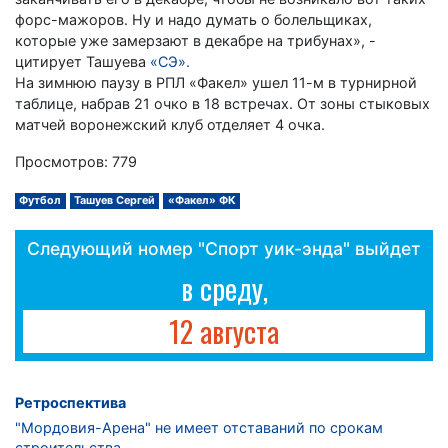
форс-мажоров. Ну и надо думать о болельщиках,
которые уже замерзают в декабре на трибунах», -
цитирует Ташуева
«СЭ».
На зимнюю паузу в РПЛ «Факел» ушел 11-м в турнирной
таблице, набрав 21 очко в 18 встречах. От зоны стыковых
матчей воронежский клуб отделяет 4 очка.
Просмотров: 779
Футбол
Ташуев Сергей
«Факел» ФК
Следующий номер "Спорт уик-энда" выйдет
в среду,
12 августа
Ретроспектива
"Мордовия-Арена" не имеет отставаний по срокам
строительства.