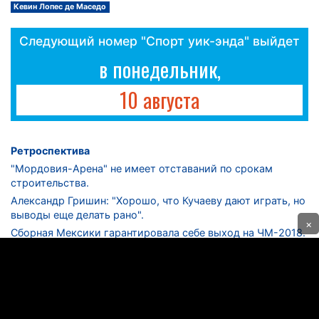
Кевин Лопес де Маседо
Следующий номер "Спорт уик-энда" выйдет
в понедельник,
10 августа
Ретроспектива
"Мордовия-Арена" не имеет отставаний по срокам
строительства.
Александр Гришин: "Хорошо, что Кучаеву дают играть, но
выводы еще делать рано".
×
Сборная Мексики гарантировала себе выход на ЧМ-2018.
Дмитрий Сычев: "Безусловно, "Лужники" - лучший
стадион в стране".
ФНЛ. "Спартак-2" в меньшинстве проиграл "Лучу-
Энергии".
ЦСКА одержал 250-ю "сухую" победу в чемпионатах