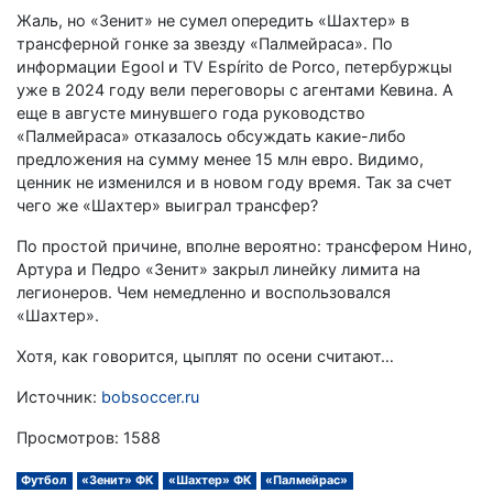
Жаль, но «Зенит» не сумел опередить «Шахтер» в
трансферной гонке за звезду «Палмейраса». По
информации Egool и TV Espírito de Porco, петербуржцы
уже в 2024 году вели переговоры с агентами Кевина. А
еще в августе минувшего года руководство
«Палмейраса» отказалось обсуждать какие-либо
предложения на сумму менее 15 млн евро. Видимо,
ценник не изменился и в новом году время. Так за счет
чего же «Шахтер» выиграл трансфер?
По простой причине, вполне вероятно: трансфером Нино,
Артура и Педро «Зенит» закрыл линейку лимита на
легионеров. Чем немедленно и воспользовался
«Шахтер».
Хотя, как говорится, цыплят по осени считают…
Источник:
bobsoccer.ru
Просмотров: 1588
Футбол
«Зенит» ФК
«Шахтер» ФК
«Палмейрас»