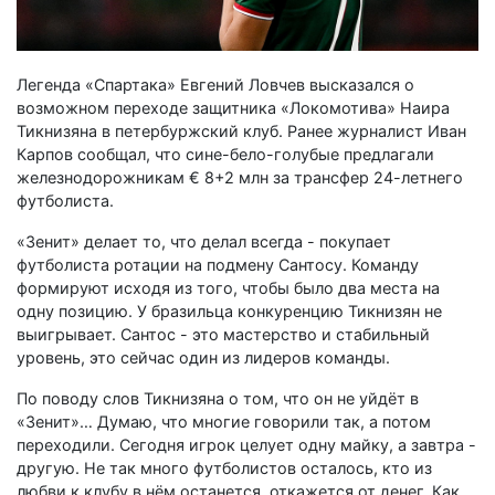
Легенда «Спартака» Евгений Ловчев высказался о
возможном переходе защитника «Локомотива» Наира
Тикнизяна в петербуржский клуб. Ранее журналист Иван
Карпов сообщал, что сине-бело-голубые предлагали
железнодорожникам € 8+2 млн за трансфер 24-летнего
футболиста.
«Зенит» делает то, что делал всегда - покупает
футболиста ротации на подмену Сантосу. Команду
формируют исходя из того, чтобы было два места на
одну позицию. У бразильца конкуренцию Тикнизян не
выигрывает. Сантос - это мастерство и стабильный
уровень, это сейчас один из лидеров команды.
По поводу слов Тикнизяна о том, что он не уйдёт в
«Зенит»… Думаю, что многие говорили так, а потом
переходили. Сегодня игрок целует одну майку, а завтра -
другую. Не так много футболистов осталось, кто из
любви к клубу в нём останется, откажется от денег. Как