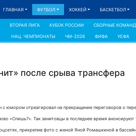
ГЛАВНАЯ
ФУТБОЛ
ХОККЕЙ
БАСКЕТБОЛ
ВТОРАЯ ЛИГА
КУБОК РОССИИ
СБОРНЫЕ КОМАН
НАЦ. ЧЕМПИОНАТЫ
ЧМ-2026
ФИФА
УЕФА
нит» после срыва трансфера
 с юмором отреагировал на прекращение переговоров о пере
лово «Спишь?». Так зенитовцы в последнее время анонсируют
 соцсетях, прикрепив фото с женой Яной Ромашкиной в бассейн