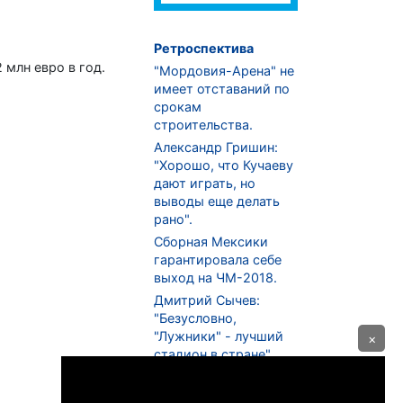
Ретроспектива
 млн евро в год.
"Мордовия-Арена" не
имеет отставаний по
срокам
строительства.
Александр Гришин:
"Хорошо, что Кучаеву
дают играть, но
выводы еще делать
рано".
Сборная Мексики
гарантировала себе
выход на ЧМ-2018.
Дмитрий Сычев:
"Безусловно,
"Лужники" - лучший
×
стадион в стране".
ФНЛ. "Спартак-2" в
меньшинстве