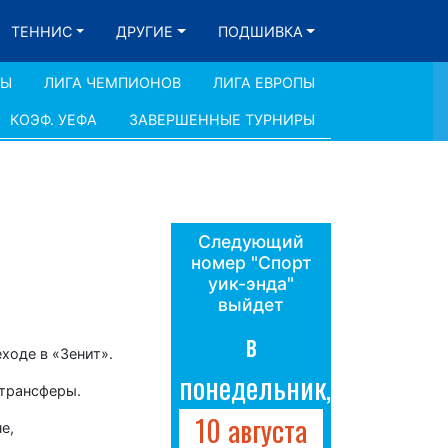
ТЕННИС
ДРУГИЕ
ПОДШИВКА
ДЫ
ЛИГА ЧЕМПИОНОВ
ЛИГА ЕВРОПЫ
КОЭФ. УЕФА
ЗАВЕРШЕННЫЕ ТУРНИРЫ
Следующий
номер "Спорт
уик-энда"
выйдет
в
ходе в «Зенит».
понедельник,
 трансферы.
10 августа
е,