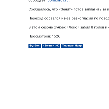
сообщает
bombardir.ru
.
Сообщалось, что «Зенит» готов заплатить за
Переход сорвался из-за разногласий по повод
В этом сезоне фулбек «Локо» забил 8 голов и 
Просмотров: 1526
Футбол
«Зенит» ФК
Тикнизян Наир