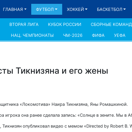
ГЛАВНАЯ
ФУТБОЛ
ХОККЕЙ
БАСКЕТБОЛ
ВТОРАЯ ЛИГА
КУБОК РОССИИ
СБОРНЫЕ КОМАН
НАЦ. ЧЕМПИОНАТЫ
ЧМ-2026
ФИФА
УЕФА
сты Тикнизяна и его жены
ащитника «Локомотива» Наира Тикнизяна, Яны Ромашкиной.
а игрока она ранее сделала запись: «Солнце в зените. Мы в А
Тикнизян опубликовал видео с мемом «Directed by Robert B. W