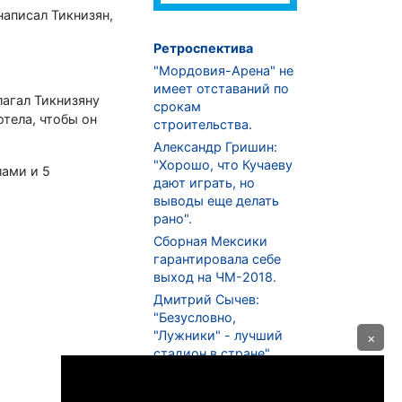
написал Тикнизян,
Ретроспектива
"Мордовия-Арена" не
имеет отставаний по
лагал Тикнизяну
срокам
отела, чтобы он
строительства.
Александр Гришин:
"Хорошо, что Кучаеву
лами и 5
дают играть, но
выводы еще делать
рано".
Сборная Мексики
гарантировала себе
выход на ЧМ-2018.
Дмитрий Сычев:
"Безусловно,
"Лужники" - лучший
×
стадион в стране".
ФНЛ. "Спартак-2" в
меньшинстве