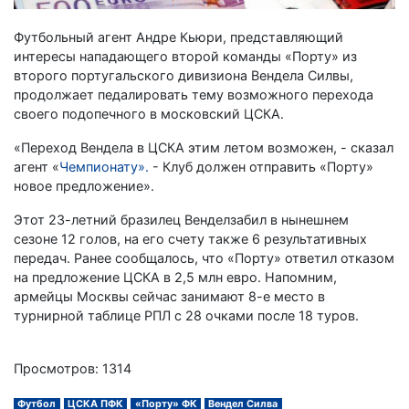
Футбольный агент Андре Кьюри, представляющий
интересы нападающего второй команды «Порту» из
второго португальского дивизиона Вендела Силвы,
продолжает педалировать тему возможного перехода
своего подопечного в московский ЦСКА.
«Переход Вендела в ЦСКА этим летом возможен, - сказал
агент «
Чемпионату».
- Клуб должен отправить «Порту»
новое предложение».
Этот 23-летний бразилец Венделзабил в нынешнем
сезоне 12 голов, на его счету также 6 результативных
передач. Ранее сообщалось, что «Порту» ответил отказом
на предложение ЦСКА в 2,5 млн евро. Напомним,
армейцы Москвы сейчас занимают 8-е место в
турнирной таблице РПЛ с 28 очками после 18 туров.
Просмотров: 1314
Футбол
ЦСКА ПФК
«Порту» ФК
Вендел Силва