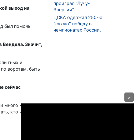
проиграл "Лучу-
кой выход на
Энергии".
ЦСКА одержал 250-ю
"сухую" победу в
ад был помочь
чемпионатах России.
з Вендела. Значит,
 опытных и
 по воротам, быть
ие сейчас
×
ди много матчей,
ать, кто чемпион, а