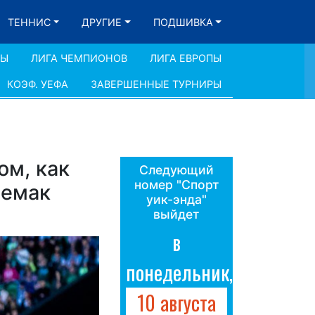
ТЕННИС
ДРУГИЕ
ПОДШИВКА
ДЫ
ЛИГА ЧЕМПИОНОВ
ЛИГА ЕВРОПЫ
КОЭФ. УЕФА
ЗАВЕРШЕННЫЕ ТУРНИРЫ
ом, как
Следующий
номер "Спорт
Семак
уик-энда"
выйдет
в
понедельник,
10 августа