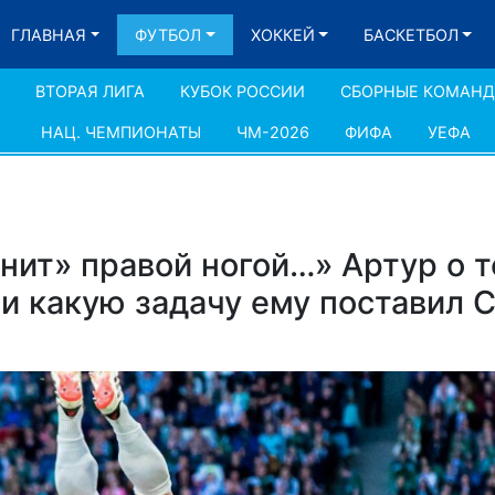
ГЛАВНАЯ
ФУТБОЛ
ХОККЕЙ
БАСКЕТБОЛ
ВТОРАЯ ЛИГА
КУБОК РОССИИ
СБОРНЫЕ КОМАН
НАЦ. ЧЕМПИОНАТЫ
ЧМ-2026
ФИФА
УЕФА
нит» правой ногой…» Артур о т
 и какую задачу ему поставил 