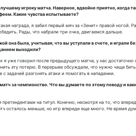
лучшему игроку матча. Наверное, вдвойне приятно, когда та
феем. Какие чувства испытываете?
такая награда, я забил первый мяч за «Зенит» правой ногой. Р
бедить. Рады, что набрали три очка, двигаемся дальше.
й она была, учитывая, что вы уступали в счете, и играли бе
аданием выходили?
к я уже говорил после предыдущего матча, у нас достаточно
нить эту потерю. В перерыве обсуждали, что нужно чаще бить
е с задачей разгонять атаки и помогать в нападении.
матч за чемпионство. Что вы думаете по этому поводу и как
претендентами на титул. Конечно, несмотря на то, что впере
тч осталось меньше, но игр впереди еще много. Не время дум