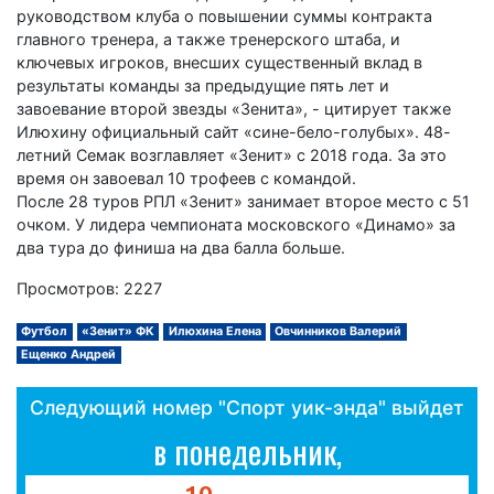
руководством клуба о повышении суммы контракта
главного тренера, а также тренерского штаба, и
ключевых игроков, внесших существенный вклад в
результаты команды за предыдущие пять лет и
завоевание второй звезды «Зенита», - цитирует также
Илюхину официальный сайт «сине-бело-голубых». 48-
летний Семак возглавляет «Зенит» с 2018 года. За это
время он завоевал 10 трофеев с командой.
После 28 туров РПЛ «Зенит» занимает второе место с 51
очком. У лидера чемпионата московского «Динамо» за
два тура до финиша на два балла больше.
Просмотров: 2227
Футбол
«Зенит» ФК
Илюхина Елена
Овчинников Валерий
Ещенко Андрей
Следующий номер "Спорт уик-энда" выйдет
в понедельник,