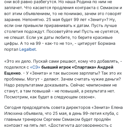
они всё равно разбегутся. Но наша Родина по ним не
заплачет. Что касается продления контракта с Семаком и
вот этим объявлением, то не понимаю, зачем это говорят
заранее. Непонятно. 25 мая будет 99 лет «Зениту»? Ну,
если они привыкли приравнивать к датам. Пусть лучше
столетия подождут. Посоветуйте им! Пусть не суетятся,
не спешат. Если уж даты любите, то берите красивые
цифры. А то на 99 - как-то не то», - цитирует Бормана
портал
Legalbet
.
«Это их дело. Пускай сами решают, кому что добавлять, -
поделился с
«СЭ»
бывший игрок «Спартака» Андрей
Ещенко
. - У «Зенита» и так высокие зарплаты? Так это их
проблемы. Могут - делают. Зачем считать чужие деньги?
Надо результатами доказывать. Сейчас чемпионами не
станут, а там повышай - не повышай, а результата нет.
Посмотрим, как будет в следующем сезоне».
Сегодня председатель совета директоров «Зенита» Елена
Илюхина объявила, что 25 мая, в день 99-летия клуба, с
главным тренером Сергеем Семаком будет продлён
контракт на пять лет. «Достигнута договоренность с