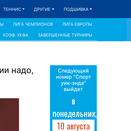
ТЕННИС
ДРУГИЕ
ПОДШИВКА
ДЫ
ЛИГА ЧЕМПИОНОВ
ЛИГА ЕВРОПЫ
КОЭФ. УЕФА
ЗАВЕРШЕННЫЕ ТУРНИРЫ
ии надо,
Следующий
номер "Спорт
уик-энда"
выйдет
в
понедельник,
10 августа