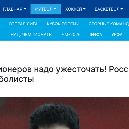
ГЛАВНАЯ
ФУТБОЛ
ХОККЕЙ
БАСКЕТБОЛ
ВТОРАЯ ЛИГА
КУБОК РОССИИ
СБОРНЫЕ КОМАН
НАЦ. ЧЕМПИОНАТЫ
ЧМ-2026
ФИФА
УЕФА
онеров надо ужесточать! Росс
тболисты