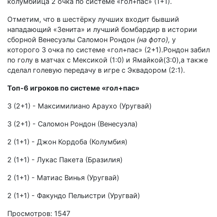
колумбийца 2 очка по системе «гол+пас» (1+1).
Отметим, что в шестёрку лучших входит бывший
нападающий «Зенита» и лучший бомбардир в истории
сборной Венесуэлы Саломон Рондон
(на фото),
у
которого 3 очка по системе «гол+пас» (2+1).Рондон забил
по голу в матчах с Мексикой (1:0) и Ямайкой(3:0),а также
сделал голевую передачу в игре с Эквадором (2:1).
Топ-6 игроков по системе «гол+пас»
3 (2+1) - Максимилиано Араухо (Уругвай)
3 (2+1) - Саломон Рондон (Венесуэла)
2 (1+1) - Джон Кордоба (Колумбия)
2 (1+1) - Лукас Пакета (Бразилия)
2 (1+1) - Матиас Винья (Уругвай)
2 (1+1) - Факундо Пельистри (Уругвай)
Просмотров: 1547