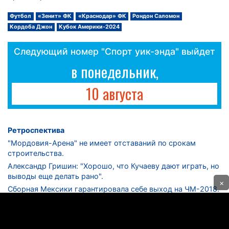
Футбол
«Зенит» ФК
«Краснодар» ФК
Рондон Саломон
Кордоба Джон
Кубок Америки-2024
Следующий номер "Спорт уик-энда" выйдет
в понедельник,
10 августа
Ретроспектива
"Мордовия-Арена" не имеет отставаний по срокам
строительства.
Александр Гришин: "Хорошо, что Кучаеву дают играть, но
выводы еще делать рано".
×
Сборная Мексики гарантировала себе выход на ЧМ-2018.
Дмитрий Сычев: "Безусловно, "Лужники" - лучший
стадион в стране".
ФНЛ. "Спартак-2" в меньшинстве проиграл "Лучу-