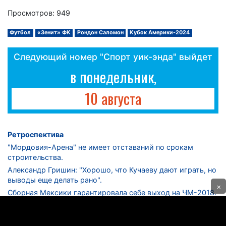
Просмотров: 949
Футбол
«Зенит» ФК
Рондон Саломон
Кубок Америки-2024
Следующий номер "Спорт уик-энда" выйдет
в понедельник,
10 августа
Ретроспектива
"Мордовия-Арена" не имеет отставаний по срокам
строительства.
Александр Гришин: "Хорошо, что Кучаеву дают играть, но
выводы еще делать рано".
×
Сборная Мексики гарантировала себе выход на ЧМ-2018.
Дмитрий Сычев: "Безусловно, "Лужники" - лучший
стадион в стране".