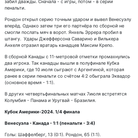
забил дважды. Сначала - с игры, потом - в серии
пенальти.
Рондон открыл серию точным ударом и вывел Венесуэлу
вперёд. Однако затем три его партнёра по сборной не
смогли послать мяч в ворот. Янхель Эррера пробил в
штангу. Удары Джефферсона Саварино и Вилькера
Анхеля отразил вратарь канадцев Максим Крепо.
В сборной Канады с 11-метровой отметки промахнулись
два игрока. Так канадцы вышли в полуфинале Кубка
Америки, где 10 июля сыграют с Аргентиной, которая
ранее в серии пенальти со счётом 4:2 обыграла Эквадор
(основное время - 1:1).
В других четвертьфинальных матчах 7июля встретятся
Колумбия - Панама и Уругвай - Бразилия.
Кубок Америки-2024. 1/4 финала
Венесуэла - Канада - 1:1 (пенальти - 3:4)
Голы: Шаффелберг, 13 (0:1). Рондон, 65 (1:1).