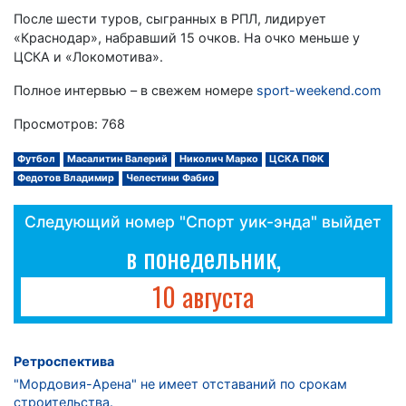
После шести туров, сыгранных в РПЛ, лидирует
«Краснодар», набравший 15 очков. На очко меньше у
ЦСКА и «Локомотива».
Полное интервью – в свежем номере
sport-weekend.com
Просмотров: 768
Футбол
Масалитин Валерий
Николич Марко
ЦСКА ПФК
Федотов Владимир
Челестини Фабио
Следующий номер "Спорт уик-энда" выйдет
в понедельник,
10 августа
Ретроспектива
"Мордовия-Арена" не имеет отставаний по срокам
строительства.