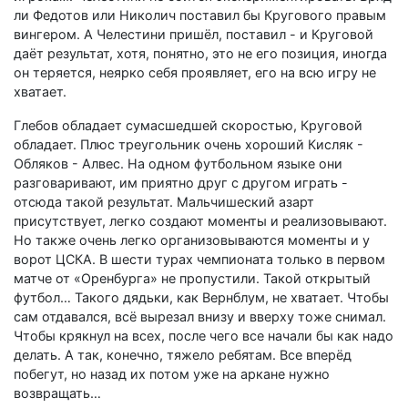
ли Федотов или Николич поставил бы Кругового правым
вингером. А Челестини пришёл, поставил - и Круговой
даёт результат, хотя, понятно, это не его позиция, иногда
он теряется, неярко себя проявляет, его на всю игру не
хватает.
Глебов обладает сумасшедшей скоростью, Круговой
обладает. Плюс треугольник очень хороший Кисляк -
Обляков - Алвес. На одном футбольном языке они
разговаривают, им приятно друг с другом играть -
отсюда такой результат. Мальчишеский азарт
присутствует, легко создают моменты и реализовывают.
Но также очень легко организовываются моменты и у
ворот ЦСКА. В шести турах чемпионата только в первом
матче от «Оренбурга» не пропустили. Такой открытый
футбол… Такого дядьки, как Вернблум, не хватает. Чтобы
сам отдавался, всё вырезал внизу и вверху тоже снимал.
Чтобы крякнул на всех, после чего все начали бы как надо
делать. А так, конечно, тяжело ребятам. Все вперёд
побегут, но назад их потом уже на аркане нужно
возвращать…