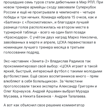
прошедшие семь туров стали дебютными в Мир РПЛ. При
новом тренере армейцы сходу завоевали Суперкубок
России и ещё не проигрывали в чемпионате - четыре
победы и три ничьих. Команда набрала 15 очков, как и
«Балтика» с «Локомотивом», и благодаря лучшей
разнице голов расположилась на втором месте в
турнирной таблице - всего на один балл позади
«Краснодара». С учётом двух наград Марко Николича,
завоёванных в марте и апреле, ЦСКА первенствовал в
номинации лучшего тренера месяца в третьем
голосовании подряд.
Экс-наставник «Зенита-2» Владислав Радимов так
прокомментировал свой выбор: «ЦСКА играет в такой
яркий, быстрый, интересный футбол с такими молодыми
футболистами. Ещё своих воспитанников много - прям
влюбляют в себя болельщиков». За Челестини
проголосовали также эксперты Александр Григорян и
Олег Корнаухов. Андрей Аршавин выбрал Мурада
Мусаева, а Никита Баженов - Андрея Талалаева.
А вот как объяснил свое решение комментатор