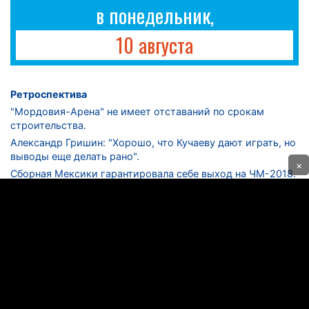
в понедельник,
10 августа
Ретроспектива
"Мордовия-Арена" не имеет отставаний по срокам
строительства.
Александр Гришин: "Хорошо, что Кучаеву дают играть, но
выводы еще делать рано".
×
Сборная Мексики гарантировала себе выход на ЧМ-2018.
Дмитрий Сычев: "Безусловно, "Лужники" - лучший
стадион в стране".
ФНЛ. "Спартак-2" в меньшинстве проиграл "Лучу-
Энергии".
ЦСКА одержал 250-ю "сухую" победу в чемпионатах
России.