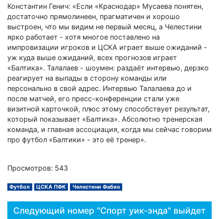
Константин Генич: «Если «Краснодар» Мусаева понятен,
достаточно прямолинеен, прагматичен и хорошо
выстроен, что мы видим не первый месяц, а Челестини
ярко работает - хотя многое поставлено на
импровизации игроков и ЦСКА играет выше ожиданий -
уж куда выше ожиданий, всех прогнозов играет
«Балтика». Талалаев - шоумен: раздаёт интервью, дерзко
реагирует на выпады в сторону команды или
персонально в свой адрес. Интервью Талалаева до и
после матчей, его пресс-конференции стали уже
визитной карточкой, плюс этому способствует результат,
который показывает «Балтика». Абсолютно тренерская
команда, и главная ассоциация, когда мы сейчас говорим
про футбол «Балтики» - это её тренер».
Просмотров: 543
Футбол
ЦСКА ПФК
Челестини Фабио
Следующий номер "Спорт уик-энда" выйдет