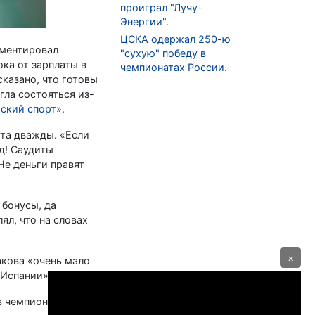
проиграл "Лучу-
Энергии".
ЦСКА одержал 250-ю
мментировал
"сухую" победу в
ока от зарплаты в
чемпионатах России.
казано, что готовы
гла состояться из-
ский спорт».
та дважды. «Если
д! Саудиты
Не деньги правят
 бонусы, да
ял, что на словах
×
акова «очень мало
 Испании».
 чемпионата с 10