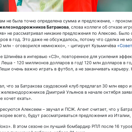
там не была точно определена сумма и предложение, - проко
 железнодорожников Батракова
, слова коллеги об отказе игр
ив» не рассматривал никакие предложения по Алексею. Было с
ров в год. Это даже не обсуждалось, потому что сделка не мо
120 млн - оговорился немножко», - цитирует Кузьмичёва
«Совет
е Шпинёва в интервью «СЭ», повторенное для усиления эффек
 Леша - 120 миллионов долларов в год! 120 млн долларов в го
Леши очень важно играть в футбол, а не заканчивать карьеру. 
, что за Батракова саудовский клуб предлагал 30 млн евро и
р железнодорожников Дмитрий Ульянов в начале октября заявл
е хочет ехать».
ресуются Алексеем – звучал и ПСЖ. Агент считает, что у Батр
Скорее всего, будут рассматриваться предложения из Италии,
око». В этом сезоне он лучший бомбардир РПЛ после 16 туров