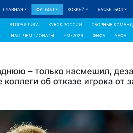
ГЛАВНАЯ
ФУТБОЛ
ХОККЕЙ
БАСКЕТБОЛ
ВТОРАЯ ЛИГА
КУБОК РОССИИ
СБОРНЫЕ КОМАН
НАЦ. ЧЕМПИОНАТЫ
ЧМ-2026
ФИФА
УЕФА
аднюю – только насмешил, дез
 коллеги об отказе игрока от 