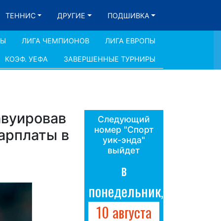
ТЕННИС
ДРУГИЕ
ПОДШИВКА
ДЫ
ЛИГА ЧЕМПИОНОВ
ЛИГА ЕВРОПЫ
КОЭФ. УЕФА
ЗАВЕРШЕННЫЕ ТУРНИРЫ
авуировав
Следующий
номер "Спорт
зарплаты в
уик-энда"
выйдет
в
понедельник,
10 августа