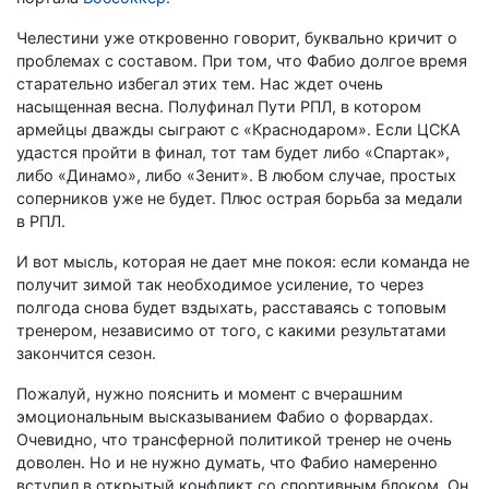
Челестини уже откровенно говорит, буквально кричит о
проблемах с составом. При том, что Фабио долгое время
старательно избегал этих тем. Нас ждет очень
насыщенная весна. Полуфинал Пути РПЛ, в котором
армейцы дважды сыграют с «Краснодаром». Если ЦСКА
удастся пройти в финал, тот там будет либо «Спартак»,
либо «Динамо», либо «Зенит». В любом случае, простых
соперников уже не будет. Плюс острая борьба за медали
в РПЛ.
И вот мысль, которая не дает мне покоя: если команда не
получит зимой так необходимое усиление, то через
полгода снова будет вздыхать, расставаясь с топовым
тренером, независимо от того, с какими результатами
закончится сезон.
Пожалуй, нужно пояснить и момент с вчерашним
эмоциональным высказыванием Фабио о форвардах.
Очевидно, что трансферной политикой тренер не очень
доволен. Но и не нужно думать, что Фабио намеренно
вступил в открытый конфликт со спортивным блоком. Он