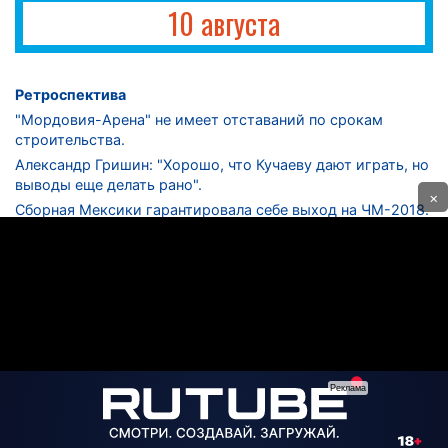
10 августа
Ретроспектива
"Мордовия-Арена" не имеет отставаний по срокам
строительства.
Александр Гришин: "Хорошо, что Кучаеву дают играть, но
выводы еще делать рано".
×
Сборная Мексики гарантировала себе выход на ЧМ-2018.
Дмитрий Сычев: "Безусловно, "Лужники" - лучший
стадион в стране".
ФНЛ. "Спартак-2" в меньшинстве проиграл "Лучу-
Энергии".
ЦСКА одержал 250-ю "сухую" победу в чемпионатах
России.
КОНТАКТЫ