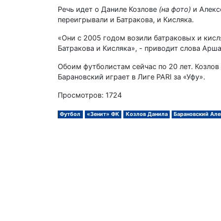
Речь идет о Даниле Козлове
(на фото)
и Алекс
переигрывали и Батракова, и Кисляка.
«Они с 2005 годом возили батраковых и кисля
Батракова и Кисляка», - приводит слова Ар
Обоим футболистам сейчас по 20 лет. Козлов
Барановский играет в Лиге PARI за «Уфу».
Просмотров: 1724
Футбол
«Зенит» ФК
Козлов Данила
Барановский Але