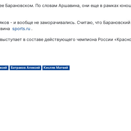
ее Барановском. По словам Аршавина, они еще в рамках юно
ков - и вообще не заморачивались. Считаю, что Барановский 
шавина
sports.ru
.
 выступает в составе действующего чемпиона России «Красно
ксей
Батраков Алексей
Кисляк Матвей