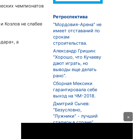
шеских чемпионатов
Ретроспектива
и Козлов не слабее
"Мордовия-Арена" не
имеет отставаний по
срокам
дара», а
строительства.
Александр Гришин:
"Хорошо, что Кучаеву
дают играть, но
выводы еще делать
рано".
Сборная Мексики
гарантировала себе
выход на ЧМ-2018.
Дмитрий Сычев:
"Безусловно,
"Лужники" - лучший
×
стадион в стране".
ФНЛ. "Спартак-2" в
меньшинстве