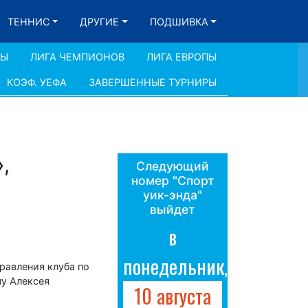
ТЕННИС
ДРУГИЕ
ПОДШИВКА
ДЫ
ЛИГА ЧЕМПИОНОВ
ЛИГА ЕВРОПЫ
КОЭФ. УЕФА
ЗАВЕРШЕННЫЕ ТУРНИРЫ
,
Следующий
номер "Спорт
уик-энда"
выйдет
в
понедельник,
равления клуба по
лу Алексея
10 августа