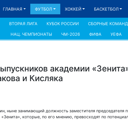
ГЛАВНАЯ
ФУТБОЛ
ХОККЕЙ
БАСКЕТБОЛ
ВТОРАЯ ЛИГА
КУБОК РОССИИ
СБОРНЫЕ КОМАН
НАЦ. ЧЕМПИОНАТЫ
ЧМ-2026
ФИФА
УЕФА
выпускников академии «Зенита»
кова и Кисляка
н, ныне занимающий должность заместителя председателя п
 «Зенита», которые, по его мнению, превосходят по потенциа