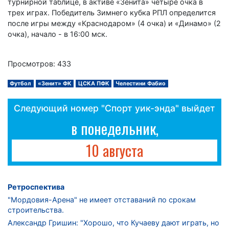
турнирной таблице, в активе «Зенита» четыре очка в
трех играх. Победитель Зимнего кубка РПЛ определится
после игры между «Краснодаром» (4 очка) и «Динамо» (2
очка), начало - в 16:00 мск.
Просмотров: 433
Футбол
«Зенит» ФК
ЦСКА ПФК
Челестини Фабио
Следующий номер "Спорт уик-энда" выйдет
в понедельник,
10 августа
Ретроспектива
"Мордовия-Арена" не имеет отставаний по срокам
строительства.
Александр Гришин: "Хорошо, что Кучаеву дают играть, но