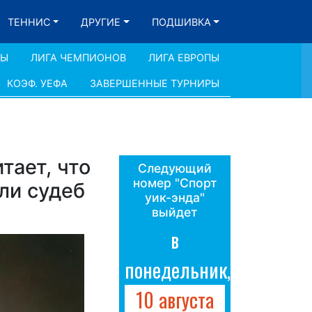
ТЕННИС
ДРУГИЕ
ПОДШИВКА
ДЫ
ЛИГА ЧЕМПИОНОВ
ЛИГА ЕВРОПЫ
КОЭФ. УЕФА
ЗАВЕРШЕННЫЕ ТУРНИРЫ
тает, что
Следующий
номер "Спорт
ли судеб
уик-энда"
выйдет
в
понедельник,
10 августа