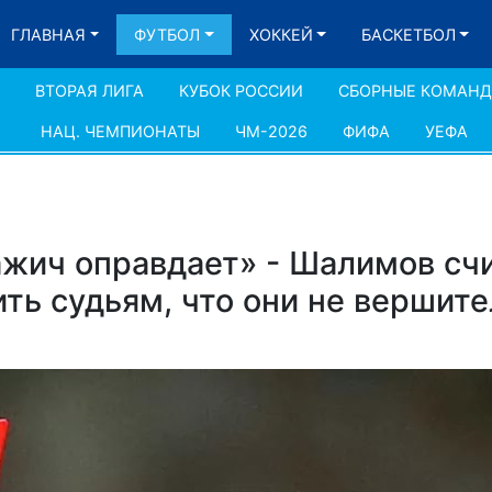
ГЛАВНАЯ
ФУТБОЛ
ХОККЕЙ
БАСКЕТБОЛ
ВТОРАЯ ЛИГА
КУБОК РОССИИ
СБОРНЫЕ КОМАН
НАЦ. ЧЕМПИОНАТЫ
ЧМ-2026
ФИФА
УЕФА
жич оправдает» - Шалимов счи
ть судьям, что они не вершите