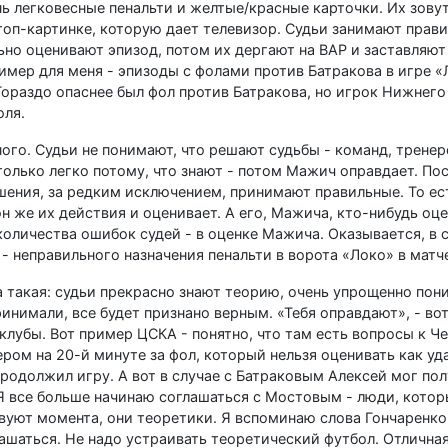
нь легковесные пенальти и желтые/красные карточки. Их зовут 
 стоп-картинке, которую дает телевизор. Судьи занимают прав
льно оценивают эпизод, потом их дергают на ВАР и заставляют
мер для меня - эпизоды с фолами против Батракова в игре «
Гораздо опаснее был фол против Батракова, но игрок Нижнего
оля.
ого. Судьи не понимают, что решают судьбы - команд, тренер
олько легко потому, что знают - потом Мажич оправдает. Пос
ешения, за редким исключением, принимают правильные. То ес
н же их действия и оценивает. А его, Мажича, кто-нибудь оц
количества ошибок судей - в оценке Мажича. Оказывается, в 
- неправильного назначения пенальти в ворота «Локо» в матч
ва такая: судьи прекрасно знают теорию, очень упрощенно по
инимали, все будет признано верным. «Тебя оправдают», - во
клубы. Вот пример ЦСКА - понятно, что там есть вопросы к Че
ром на 20-й минуте за фол, который нельзя оценивать как уд
продолжил игру. А вот в случае с Батраковым Алексей мог по
 Я все больше начинаю соглашаться с Мостовым - люди, котор
ствуют момента, они теоретики. Я вспоминаю слова Гончаренко
ашаться. Не надо устраивать теоретический футбол. Отлична