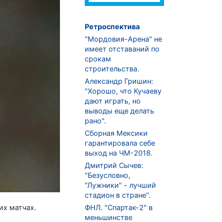
Ретроспектива
"Мордовия-Арена" не
имеет отставаний по
срокам
строительства.
Александр Гришин:
"Хорошо, что Кучаеву
дают играть, но
выводы еще делать
рано".
Сборная Мексики
гарантировала себе
выход на ЧМ-2018.
Дмитрий Сычев:
"Безусловно,
"Лужники" - лучший
стадион в стране".
их матчах.
ФНЛ. "Спартак-2" в
меньшинстве