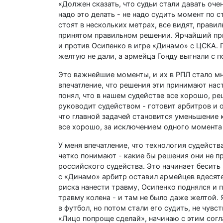
«Должен сказать, что судьи стали давать оче
надо это делать - не надо судить момент по
стоят в нескольких метрах, все видят, прави
принятом правильном решении. Ярчайший при
и против Осипенко в игре «Динамо» с ЦСКА. 
желтую не дали, а армейца Гонду выгнали с п
Это важнейшие моменты, и их в РПЛ стало мн
впечатление, что решения эти принимают наст
понял, что в нашем судействе все хорошо, р
руководит судейством - готовит арбитров и о
что главной задачей становится уменьшение 
все хорошо, за исключением одного момента 
У меня впечатление, что технология судейст
четко понимают - какие бы решения они не пр
российского судейства. Это начинает бесить 
с «Динамо» арбитр оставил армейцев вдесяте
риска нанести травму, Осипенко поднялся и 
травму колена - и там не было даже желтой.
в футбол, но потом стали его судить, не чув
«Лицо попроще сделай», начинаю с этим согл