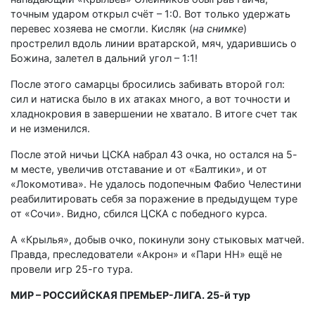
точным ударом открыл счёт – 1:0. Вот только удержать
перевес хозяева не смогли. Кисляк (
на снимке
)
прострелил вдоль линии вратарской, мяч, ударившись о
Божина, залетел в дальний угол – 1:1!
После этого самарцы бросились забивать второй гол:
сил и натиска было в их атаках много, а вот точности и
хладнокровия в завершении не хватало. В итоге счет так
и не изменился.
После этой ничьи ЦСКА набрал 43 очка, но остался на 5-
м месте, увеличив отставание и от «Балтики», и от
«Локомотива». Не удалось подопечным Фабио Челестини
реабилитировать себя за поражение в предыдущем туре
от «Сочи». Видно, сбился ЦСКА с победного курса.
А «Крылья», добыв очко, покинули зону стыковых матчей.
Правда, преследователи «Акрон» и «Пари НН» ещё не
провели игр 25-го тура.
МИР – РОССИЙСКАЯ ПРЕМЬЕР-ЛИГА. 25-й тур