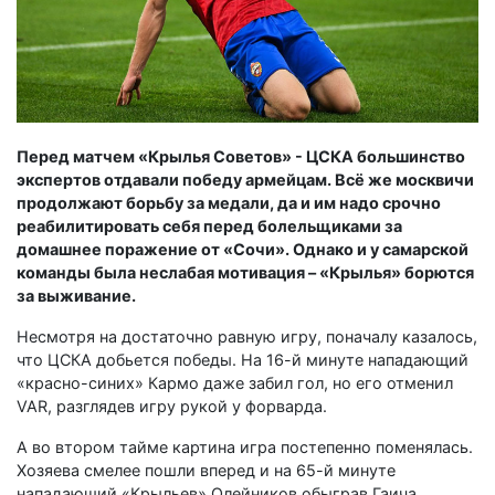
Перед матчем «Крылья Советов» - ЦСКА большинство
экспертов отдавали победу армейцам. Всё же москвичи
продолжают борьбу за медали, да и им надо срочно
реабилитировать себя перед болельщиками за
домашнее поражение от «Сочи». Однако и у самарской
команды была неслабая мотивация – «Крылья» борются
за выживание.
Несмотря на достаточно равную игру, поначалу казалось,
что ЦСКА добьется победы. На 16-й минуте нападающий
«красно-синих» Кармо даже забил гол, но его отменил
VAR, разглядев игру рукой у форварда.
А во втором тайме картина игра постепенно поменялась.
Хозяева смелее пошли вперед и на 65-й минуте
нападающий «Крыльев» Олейников обыграв Гаича,