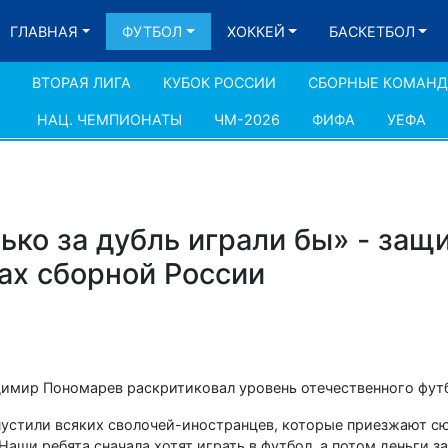
ГЛАВНАЯ
ФУТБОЛ
ХОККЕЙ
БАСКЕТБОЛ
ВТОРАЯ ЛИГА
КУБОК РОССИИ
СБОРНЫЕ КОМАН
НАЦ. ЧЕМПИОНАТЫ
ЧМ-2026
ФИФА
УЕФА
ько за дубль играли бы» - защ
ах сборной России
имир Пономарев раскритиковал уровень отечественного фут
пустили всяких сволочей-иностранцев, которые приезжают с
аши ребята сначала хотят играть в футбол, а потом деньги за