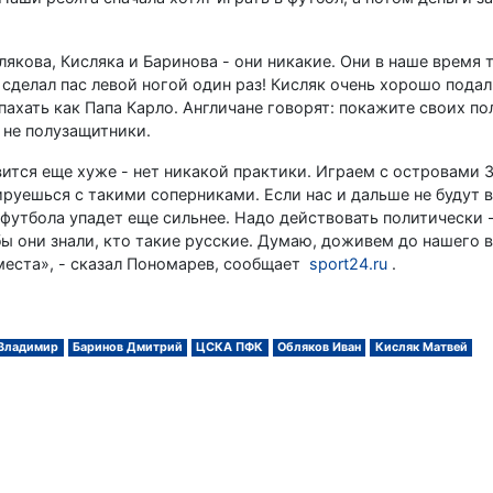
лякова, Кисляка и Баринова - они никакие. Они в наше время 
сделал пас левой ногой один раз! Кисляк очень хорошо подал!
пахать как Папа Карло. Англичане говорят: покажите своих п
а не полузащитники.
тся еще хуже - нет никакой практики. Играем с островами З
ируешься с такими соперниками. Если нас и дальше не будут 
утбола упадет еще сильнее. Надо действовать политически -
бы они знали, кто такие русские. Думаю, доживем до нашего 
 места», - сказал Пономарев, сообщает
sport24.ru
.
Владимир
Баринов Дмитрий
ЦСКА ПФК
Обляков Иван
Кисляк Матвей