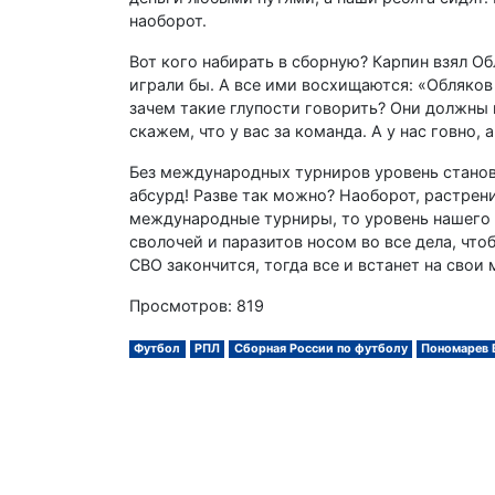
наоборот.
Вот кого набирать в сборную? Карпин взял Об
играли бы. А все ими восхищаются: «Обляков 
зачем такие глупости говорить? Они должны 
скажем, что у вас за команда. А у нас говно, 
Без международных турниров уровень станови
абсурд! Разве так можно? Наоборот, растрен
международные турниры, то уровень нашего ф
сволочей и паразитов носом во все дела, что
СВО закончится, тогда все и встанет на свои
Просмотров: 819
Футбол
РПЛ
Сборная России по футболу
Пономарев 