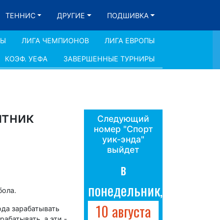
ТЕННИС
ДРУГИЕ
ПОДШИВКА
ДЫ
ЛИГА ЧЕМПИОНОВ
ЛИГА ЕВРОПЫ
КОЭФ. УЕФА
ЗАВЕРШЕННЫЕ ТУРНИРЫ
итник
Следующий
номер "Спорт
уик-энда"
выйдет
в
понедельник,
бола.
10 августа
юда зарабатывать
рабатывать, а эти -