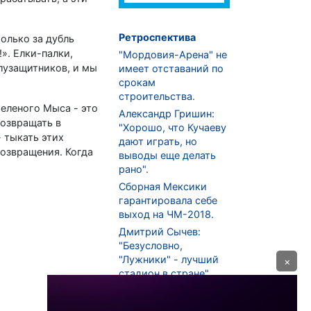
Ретроспектива
только за дубль
». Елки-палки,
"Мордовия-Арена" не
олузащитников, и мы
имеет отставаний по
срокам
строительства.
еленого Мыса - это
Александр Гришин:
возвращать в
"Хорошо, что Кучаеву
 тыкать этих
дают играть, но
возвращения. Когда
выводы еще делать
рано".
Сборная Мексики
гарантировала себе
выход на ЧМ-2018.
Дмитрий Сычев:
"Безусловно,
"Лужники" - лучший
×
стадион в стране".
ФНЛ. "Спартак-2" в
меньшинстве