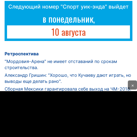
Следующий номер "Спорт уик-энда" выйдет
в понедельник,
10 августа
Ретроспектива
"Мордовия-Арена" не имеет отставаний по срокам
строительства.
Александр Гришин: "Хорошо, что Кучаеву дают играть, но
выводы еще делать рано".
×
Сборная Мексики гарантировала себе выход на ЧМ-2018.
Дмитрий Сычев: "Безусловно, "Лужники" - лучший
стадион в стране".
ФНЛ. "Спартак-2" в меньшинстве проиграл "Лучу-
Энергии".
ЦСКА одержал 250-ю "сухую" победу в чемпионатах
России.