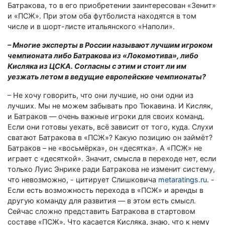
Батракова, то в его приобретении заинтересован «Зенит»
и «ПСЖ». При этом оба футболиста находятся в том
числе и в шорт-листе итальянского «Наполи».
– Многие эксперты в России называют лучшим игроком
чемпионата либо Батракова из «Локомотива», либо
Кисляка из ЦСКА. Согласны с этим и стоит ли им
уезжать летом в ведущие европейские чемпионаты?
– Не хочу говорить, что они лучшие, но они одни из
лучших. Мы не можем забывать про Тюкавина. И Кисляк,
и Батраков — очень важные игроки для своих команд.
Если они готовы уехать, всё зависит от того, куда. Слухи
сватают Батракова в «ПСЖ»? Какую позицию он займёт?
Батраков – не «восьмёрка», он «десятка». А «ПСЖ» не
играет с «десяткой». Значит, смысла в переходе нет, если
только Луис Энрике ради Батракова не изменит систему,
что невозможно, - цитирует Слишковича
metaratings.ru
. -
Если есть возможность перехода в «ПСЖ» и аренды в
другую команду для развития — в этом есть смысл.
Сейчас сложно представить Батракова в стартовом
составе «ПСЖ». Что касается Кисляка, знаю, что к нему