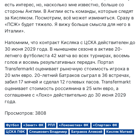
есть интерес, но, насколько мне известно, больше со
стороны Англии. В Англии есть команды, которые следят
за Кисляком. Посмотрим, всё может измениться. Сразу в
«ПСЖ» будет тяжело. Я вижу больше смысла для него в
Италии».
Напомним, что контракт Кисляка с ЦСКА действителен до
30 июня 2029 года. В нынешнем сезоне в активе 20-
летнего футболиста 42 матча во всех турнирах, восемь
голов и восемь результативных передач. Портал
Transfermarkt оценивает рыночную стоимость игрока в
20 млн евро. 20-летний Батраков сыграл в 36 встречах,
забил 17 мячей и сделал 12 голевых пасов. Transfermarkt
оценивает стоимость россиянина в 25 млн евро, а
соглашение с «Локо» действительно до 30 июня 2029
года.
Просмотров: 3808
Футбол
«Зенит» ФК
РПЛ
«Локомотив» ФК
«Спартак» ФК
ЦСКА ПФК
Слишкович Владимир
Батраков Алексей
Кисляк Матвей