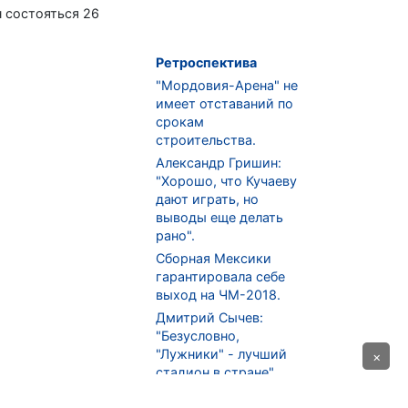
 состояться 26
Ретроспектива
"Мордовия-Арена" не
имеет отставаний по
срокам
строительства.
Александр Гришин:
"Хорошо, что Кучаеву
дают играть, но
выводы еще делать
рано".
Сборная Мексики
гарантировала себе
выход на ЧМ-2018.
Дмитрий Сычев:
"Безусловно,
"Лужники" - лучший
×
стадион в стране".
ФНЛ. "Спартак-2" в