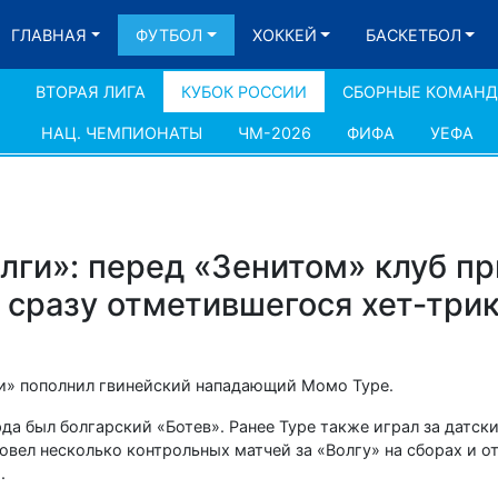
ГЛАВНАЯ
ФУТБОЛ
ХОККЕЙ
БАСКЕТБОЛ
ВТОРАЯ ЛИГА
КУБОК РОССИИ
СБОРНЫЕ КОМАН
НАЦ. ЧЕМПИОНАТЫ
ЧМ-2026
ФИФА
УЕФА
лги»: перед «Зенитом» клуб п
 сразу отметившегося хет-три
ги» пополнил гвинейский нападающий Момо Туре.
а был болгарский «Ботев». Ранее Туре также играл за датск
овел несколько контрольных матчей за «Волгу» на сборах и о
.