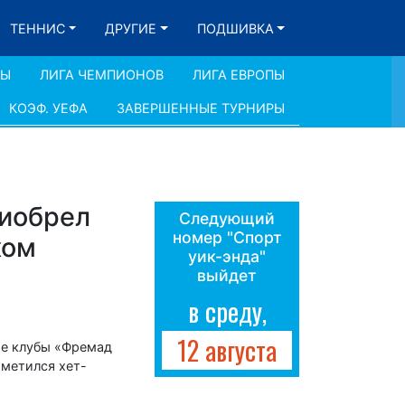
ТЕННИС
ДРУГИЕ
ПОДШИВКА
ДЫ
ЛИГА ЧЕМПИОНОВ
ЛИГА ЕВРОПЫ
КОЭФ. УЕФА
ЗАВЕРШЕННЫЕ ТУРНИРЫ
риобрел
Следующий
номер "Спорт
ком
уик-энда"
выйдет
в среду,
12 августа
ие клубы «Фремад
тметился хет-