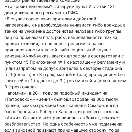
рассмотрен на заседании комиссии.
Что грозит виновным? Цитируем пункт 2 статьи 121
дисциплинарного регламента РФС:
«В случае совершения зрителями действий,
направленных на возбуждение ненависти либо вражды, а
также на унижение достоинства человека либо группы
лиц по признакам пола, расы, национальности, языка,
происхождения, отношения к религии, а равно
принадлежности к какой-либо социальной группе -
виновный клуб наказывается штрафом в соответствии с
пунктом 45 Приложения № 1 к настоящему регламенту и
(или) запретом на допуск зрителей в секторы стадиона
от 1 (одного) до 3 (трех) матчей и (или) проведением без
зрителей от 1 (одного) до 3 (трех) матчей и (или) снятием
3 (трех) очков».
Напомним, в 2011 году за подобный инцидент на
«Петровском» «Зенит» был оштрафован на 300 тысяч
рублей, самым громким был скандал в Самаре, когда
банан бросили в Роберто Карлоса, игравшего тогда за
«Анжи». Станет в этот ряд виновных «Волга», покажет
разбирательство. Но одна особенность уже подмечена:
если виновной признают принимавшую сторону, то за