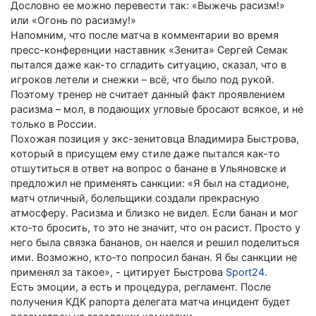
Дословно ее можно перевести так: «Выжечь расизм!»
или «Огонь по расизму!»
Напомним, что после матча в комментарии во время
пресс-конференции наставник «Зенита» Сергей Семак
пытался даже как-то сгладить ситуацию, сказал, что в
игроков летели и снежки – всё, что было под рукой.
Поэтому тренер не считает данный факт проявлением
расизма – мол, в подающих угловые бросают всякое, и не
только в России.
Похожая позиция у экс-зенитовца Владимира Быстрова,
который в присущем ему стиле даже пытался как-то
отшутиться в ответ на вопрос о банане в Ульяновске и
предложил не применять санкции: «Я был на стадионе,
матч отличный, болельщики создали прекрасную
атмосферу. Расизма и близко не видел. Если банан и мог
кто‑то бросить, то это не значит, что он расист. Просто у
него была связка бананов, он наелся и решил поделиться
ими. Возможно, кто‑то попросил банан. Я бы санкции не
применял за такое», - цитирует Быстрова
Sport24
.
Есть эмоции, а есть и процедура, регламент. После
получения КДК рапорта делегата матча инцидент будет