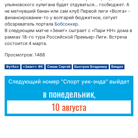
ульяновского хулигана будет отдуваться… госбюджет. А
не метнувший банан или сам клуб Первой лиги «Волга» -
финансирование-то у волгарей бюджетное, сетует
обозреватель портала
Бобсоккер
.
В следующем матче «Зенит» сыграет с «Пари НН» дома в
рамках 18-го тура Российской Премьер-Лиги. Встреча
состоится 4 марта.
Просмотров: 1468
Футбол
«Зенит» ФК
Семак Сергей
Быстров Владимир
Вендел
Следующий номер "Спорт уик-энда" выйдет
в понедельник,
10 августа