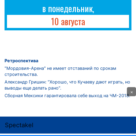
в понедельник,
10 августа
Ретроспектива
"Мордовия-Арена" не имеет отставаний по срокам
строительства.
Александр Гришин: "Хорошо, что Кучаеву дают играть, но
выводы еще делать рано".
×
Сборная Мексики гарантировала себе выход на ЧМ-2018.
Дмитрий Сычев: "Безусловно, "Лужники" - лучший
стадион в стране".
ФНЛ. "Спартак-2" в меньшинстве проиграл "Лучу-
Энергии".
ЦСКА одержал 250-ю "сухую" победу в чемпионатах