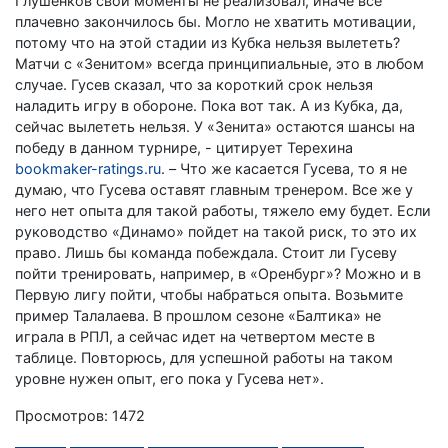
Глушенков свои моменты не реализовал, иначе все
плачевно закончилось бы. Могло не хватить мотивации,
потому что на этой стадии из Кубка нельзя вылететь?
Матчи с «Зенитом» всегда принципиальные, это в любом
случае. Гусев сказал, что за короткий срок нельзя
наладить игру в обороне. Пока вот так. А из Кубка, да,
сейчас вылететь нельзя. У «Зенита» остаются шансы на
победу в данном турнире, - цитирует Терехина
bookmaker-ratings.ru
. – Что же касается Гусева, то я не
думаю, что Гусева оставят главным тренером. Все же у
него нет опыта для такой работы, тяжело ему будет. Если
руководство «Динамо» пойдет на такой риск, то это их
право. Лишь бы команда побеждала. Стоит ли Гусеву
пойти тренировать, например, в «Оренбург»? Можно и в
Первую лигу пойти, чтобы набраться опыта. Возьмите
пример Талалаева. В прошлом сезоне «Балтика» не
играла в РПЛ, а сейчас идет на четвертом месте в
таблице. Повторюсь, для успешной работы на таком
уровне нужен опыт, его пока у Гусева нет».
Просмотров: 1472