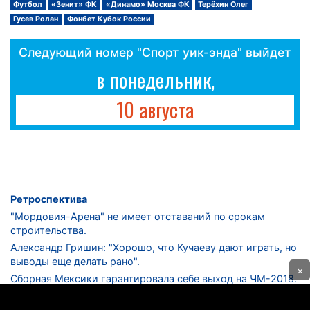
Футбол
«Зенит» ФК
«Динамо» Москва ФК
Терёхин Олег
Гусев Ролан
Фонбет Кубок России
Следующий номер "Спорт уик-энда" выйдет
в понедельник,
10 августа
Ретроспектива
"Мордовия-Арена" не имеет отставаний по срокам
строительства.
Александр Гришин: "Хорошо, что Кучаеву дают играть, но
выводы еще делать рано".
×
Сборная Мексики гарантировала себе выход на ЧМ-2018.
Дмитрий Сычев: "Безусловно, "Лужники" - лучший
стадион в стране".