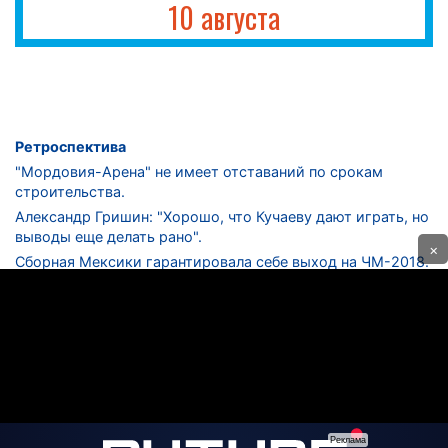
10 августа
Ретроспектива
"Мордовия-Арена" не имеет отставаний по срокам
строительства.
Александр Гришин: "Хорошо, что Кучаеву дают играть, но
выводы еще делать рано".
×
Сборная Мексики гарантировала себе выход на ЧМ-2018.
Дмитрий Сычев: "Безусловно, "Лужники" - лучший
стадион в стране".
ФНЛ. "Спартак-2" в меньшинстве проиграл "Лучу-
Энергии".
ЦСКА одержал 250-ю "сухую" победу в чемпионатах
России.